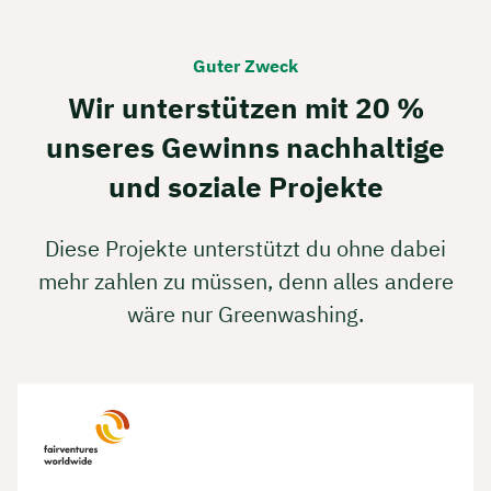
Book your personal
consultation with Christian
Guter Zweck
Bulik now 🤝
Wir unterstützen mit 20 %
We are available for you from Monday to
unseres Gewinns nachhaltige
Friday from 8 a.m. to 6 p.m.
und soziale Projekte
Duration: approx. 30 minutes
Free of charge & non-binding
Diese Projekte unterstützt du ohne dabei
mehr zahlen zu müssen, denn alles andere
🗓️ Select your preferred date now:
wäre nur Greenwashing.
Book a meeting