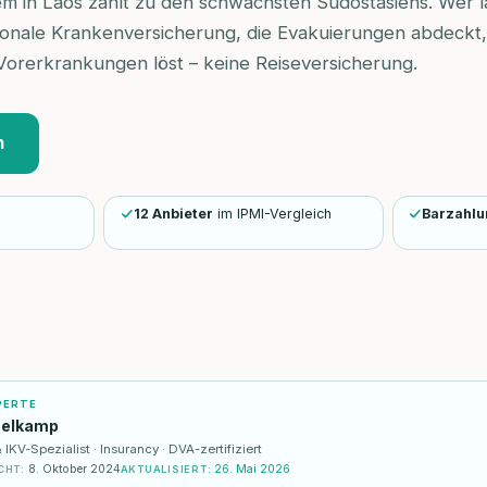
 in Laos zählt zu den schwächsten Südostasiens. Wer lan
ionale Krankenversicherung, die Evakuierungen abdeckt, 
orerkrankungen löst – keine Reiseversicherung.
n
12 Anbieter
im IPMI-Vergleich
Barzahl
PERTE
selkamp
KV-Spezialist · Insurancy · DVA-zertifiziert
8. Oktober 2024
26. Mai 2026
CHT
:
AKTUALISIERT
: