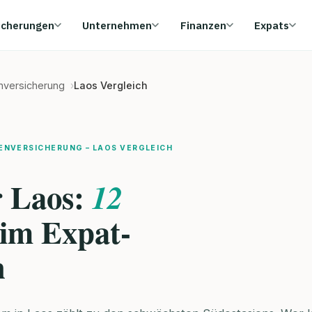
icherungen
Unternehmen
Finanzen
Expats
enversicherung
Laos Vergleich
ENVERSICHERUNG – LAOS VERGLEICH
r Laos:
12
im Expat-
h