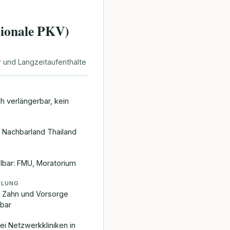
tionale PKV)
 und Langzeitaufenthalte
ch verlängerbar, kein
n Nachbarland Thailand
elbar: FMU, Moratorium
DLUNG
r, Zahn und Vorsorge
rbar
G
ei Netzwerkkliniken in