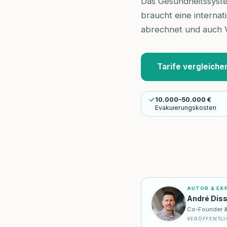
Das Gesundheitssystem
braucht eine internat
abrechnet und auch V
Tarife vergleiche
10.000–50.000 €
Evakuierungskosten
AUTOR & EX
André Dis
Co-Founder & I
VERÖFFENTLI