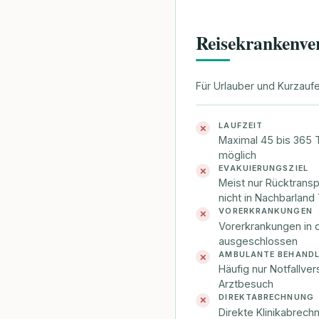
Reisekrankenve
Für Urlauber und Kurzauf
LAUFZEIT
✕
Maximal 45 bis 365 
möglich
EVAKUIERUNGSZIEL
✕
Meist nur Rücktransp
nicht in Nachbarland
VORERKRANKUNGEN
✕
Vorerkrankungen in 
ausgeschlossen
AMBULANTE BEHAND
✕
Häufig nur Notfallver
Arztbesuch
DIREKTABRECHNUNG
✕
Direkte Klinikabrech