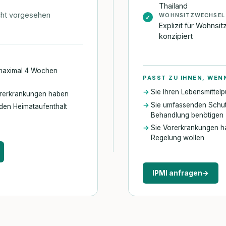
Thailand
cht vorgesehen
WOHNSITZWECHSEL
✓
Explizit für Wohnsi
konzipiert
r maximal 4 Wochen
PASST ZU IHNEN, WEN
Sie Ihren Lebensmittel
orerkrankungen haben
Sie umfassenden Schutz
r den Heimataufenthalt
Behandlung benötigen
Sie Vorerkrankungen h
Regelung wollen
IPMI anfragen
→