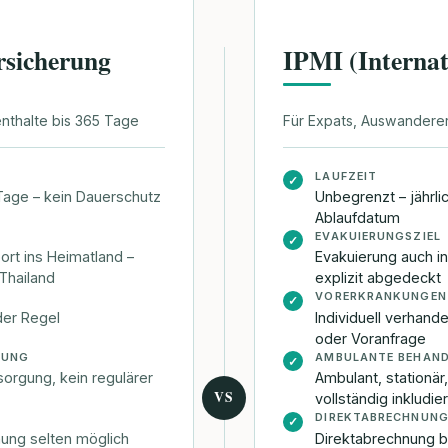
rsicherung
IPMI (Interna
enthalte bis 365 Tage
Für Expats, Auswanderer
LAUFZEIT
✓
Tage – kein Dauerschutz
Unbegrenzt – jährli
Ablaufdatum
EVAKUIERUNGSZIEL
✓
ort ins Heimatland –
Evakuierung auch i
 Thailand
explizit abgedeckt
VORERKRANKUNGEN
✓
der Regel
Individuell verhand
oder Voranfrage
LUNG
AMBULANTE BEHAN
✓
sorgung, kein regulärer
Ambulant, stationä
VS
vollständig inkludie
DIREKTABRECHNUN
✓
nung selten möglich
Direktabrechnung b