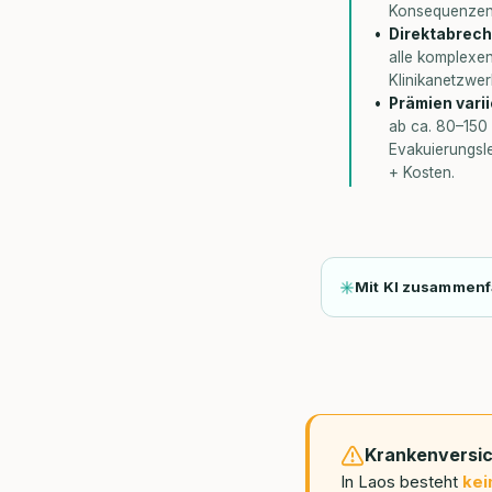
Konsequenzen
Direktabrechn
alle komplexen
Klinikanetzwer
Prämien vari
ab ca. 80–150
Evakuierungsle
+ Kosten.
Mit KI zusammen
Krankenversic
In Laos besteht
kei