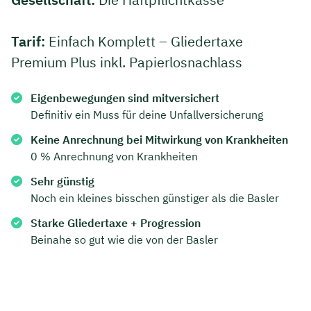
Dauer: ca. 30 Minuten
Tarif:
Einfach Komplett – Gliedertaxe
Kostenfrei & unverbindlich
Premium Plus inkl. Papierlosnachlass
Eigenbewegungen sind mitversichert
🗓️ Wählen Sie jetzt Ihren Wunschtermin:
Definitiv ein Muss für deine Unfallversicherung
Keine Anrechnung bei Mitwirkung von Krankheiten
Meeting buchen
0 % Anrechnung von Krankheiten
Sehr günstig
Noch ein kleines bisschen günstiger als die Basler
Starke Gliedertaxe + Progression
Beinahe so gut wie die von der Basler