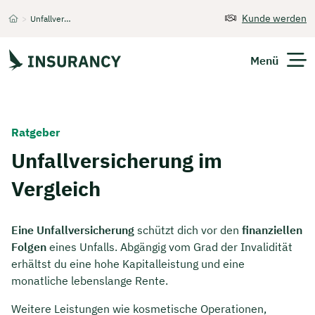
Kunde werden
>
Unfallversicherung
Startseite
Menü
Versicherungen
Ratgeber
Unternehmen
Unfallversicherung im
Vergleich
Finanzen
Expats
Eine Unfallversicherung
schützt dich vor den
finanziellen
Folgen
eines Unfalls. Abgängig vom Grad der Invalidität
Über Uns
erhältst du eine hohe Kapitalleistung und eine
monatliche lebenslange Rente.
Kontakt
Weitere Leistungen wie kosmetische Operationen,