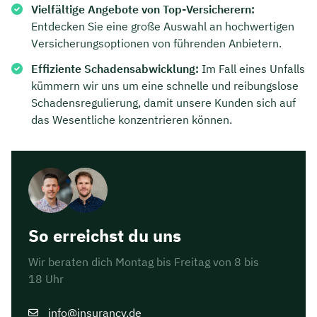
Vielfältige Angebote von Top-Versicherern:
Entdecken Sie eine große Auswahl an hochwertigen
Versicherungsoptionen von führenden Anbietern.
Effiziente Schadensabwicklung:
Im Fall eines Unfalls
kümmern wir uns um eine schnelle und reibungslose
Schadensregulierung, damit unsere Kunden sich auf
das Wesentliche konzentrieren können.
So erreichst du uns
Wir beraten dich Montag bis Freitag von 8 bis
18 Uhr
info@insurancy.de