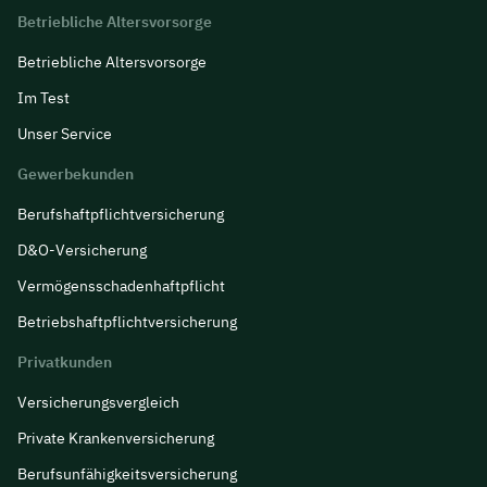
Betriebliche Altersvorsorge
Insurance UG
Betriebliche Altersvorsorge
Im Test
Versicherungsmakler aus Berlin
Unser Service
- Insurancy
Anonym
Gewerbekunden
Berufs­haftpflicht­versicherung
D&O-Versicherung
Vermögensschadenhaftpflicht
Betriebshaftpflichtversicherung
Privatkunden
Versicherungsvergleich
Private Krankenversicherung
Berufsunfähigkeitsversicherung