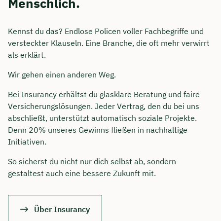
Menschlich.
Kennst du das? Endlose Policen voller Fachbegriffe und
versteckter Klauseln. Eine Branche, die oft mehr verwirrt
als erklärt.
Wir gehen einen anderen Weg.
Bei Insurancy erhältst du glasklare Beratung und faire
Versicherungslösungen. Jeder Vertrag, den du bei uns
abschließt, unterstützt automatisch soziale Projekte.
Jetzt persönliches
Denn 20% unseres Gewinns fließen in nachhaltige
Beratungsgespräch sichern 🤝
Initiativen.
So sicherst du nicht nur dich selbst ab, sondern
Wir beraten dich Montag bis Freitag von 8 bis
gestaltest auch eine bessere Zukunft mit.
18 Uhr
🗓️ Wählen Sie jetzt Ihren Wunschtermin:
Über Insurancy