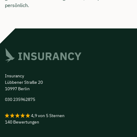
persönlich.
Insurancy
Lübbener Straße 20
10997 Berlin
030 235962875
4,9
von
5
Sternen
140
Bewertungen
Insurancy - Finance &