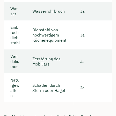
Was
Wasserrohrbruch
Ja
ser
Einb
Diebstahl von
ruch
hochwertigem
Ja
dieb
Küchenequipment
stahl
Van
Zerstörung des
dalis
Ja
Mobiliars
mus
Natu
Jetzt persönliches
rgew
Schäden durch
Ja
Beratungsgespräch mit
alte
Sturm oder Hagel
n
Tobias Niendieck sichern 🤝
Wir beraten dich Montag bis Freitag von 8 bis
18 Uhr