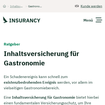
Kunde werden
>
Inhaltsversicherung
>
Gastronomie
Startseite
Menü
Versicherungen
Ratgeber
Unternehmen
Inhaltsversicherung für
Gastronomie
Finanzen
Expats
Ein Schadenereignis kann schnell zum
existenzbedrohenden Ereignis
werden, vor allem im
Über Uns
vielseitigen Gastronomiebereich.
Eine
Inhaltsversicherung für Gastronomie
bietet hierbei
Kontakt
einen fundamentalen Versicherungsschutz, um Ihre