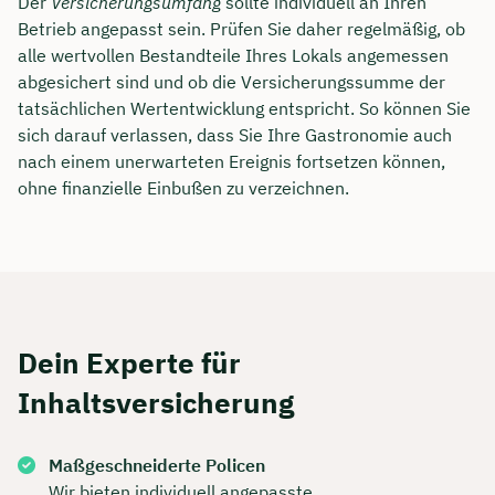
Der
Versicherungsumfang
sollte individuell an Ihren
Betrieb angepasst sein. Prüfen Sie daher regelmäßig, ob
Dauer: ca. 30 Minuten
alle wertvollen Bestandteile Ihres Lokals angemessen
Kostenfrei & unverbindlich
abgesichert sind und ob die Versicherungssumme der
tatsächlichen Wertentwicklung entspricht. So können Sie
sich darauf verlassen, dass Sie Ihre Gastronomie auch
🗓️ Wählen Sie jetzt Ihren Wunschtermin:
nach einem unerwarteten Ereignis fortsetzen können,
ohne finanzielle Einbußen zu verzeichnen.
Meeting buchen
Dein Experte für
Inhaltsversicherung
Maßgeschneiderte Policen
Wir bieten individuell angepasste