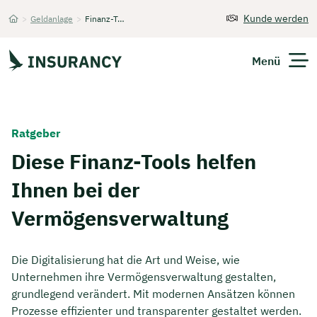
Kunde werden
>
Geldanlage
>
Finanz-Tools
Startseite
Menü
Versicherungen
Ratgeber
Unternehmen
Diese Finanz-Tools helfen
Ihnen bei der
Finanzen
Vermögensverwaltung
Expats
Über Uns
Die Digitalisierung hat die Art und Weise, wie
Unternehmen ihre Vermögensverwaltung gestalten,
grundlegend verändert. Mit modernen Ansätzen können
Kontakt
Prozesse effizienter und transparenter gestaltet werden.