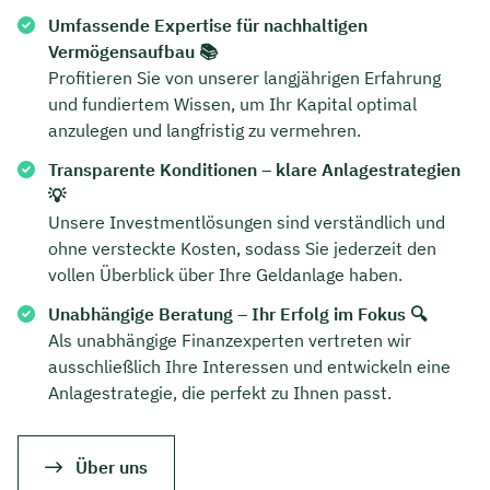
Umfassende Expertise für nachhaltigen
Vermögensaufbau 📚
Profitieren Sie von unserer langjährigen Erfahrung
und fundiertem Wissen, um Ihr Kapital optimal
anzulegen und langfristig zu vermehren.
Transparente Konditionen – klare Anlagestrategien
💡
Unsere Investmentlösungen sind verständlich und
ohne versteckte Kosten, sodass Sie jederzeit den
vollen Überblick über Ihre Geldanlage haben.
Unabhängige Beratung – Ihr Erfolg im Fokus 🔍
Als unabhängige Finanzexperten vertreten wir
Jetzt persönliches
ausschließlich Ihre Interessen und entwickeln eine
Beratungsgespräch mit Jonas
Anlagestrategie, die perfekt zu Ihnen passt.
Ubben sichern 🤝
Wir beraten dich Montag bis Freitag von 8 bis
Über uns
18 Uhr