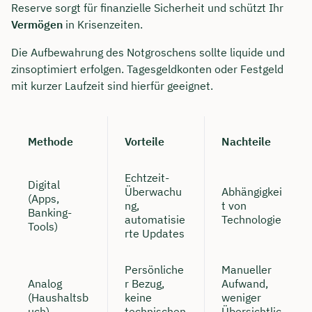
Reserve sorgt für finanzielle Sicherheit und schützt Ihr
Vermögen
in Krisenzeiten.
Die Aufbewahrung des Notgroschens sollte liquide und
zinsoptimiert erfolgen. Tagesgeldkonten oder Festgeld
mit kurzer Laufzeit sind hierfür geeignet.
Methode
Vorteile
Nachteile
Echtzeit-
Digital
Überwachu
Abhängigkei
(Apps,
ng,
t von
Banking-
automatisie
Technologie
Tools)
rte Updates
Persönliche
Manueller
Analog
r Bezug,
Aufwand,
(Haushaltsb
keine
weniger
uch)
technischen
Übersichtlic