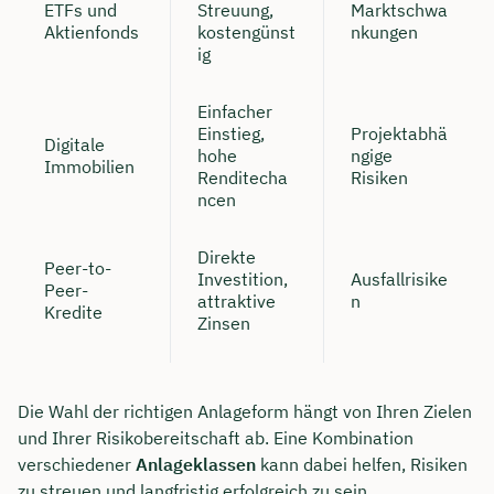
ETFs und
Streuung,
Marktschwa
Aktienfonds
kostengünst
nkungen
ig
Einfacher
Einstieg,
Projektabhä
Digitale
hohe
ngige
Immobilien
Renditecha
Risiken
ncen
Direkte
Peer-to-
Investition,
Ausfallrisike
Peer-
attraktive
n
Kredite
Zinsen
Die Wahl der richtigen Anlageform hängt von Ihren Zielen
und Ihrer Risikobereitschaft ab. Eine Kombination
verschiedener
Anlageklassen
kann dabei helfen, Risiken
zu streuen und langfristig erfolgreich zu sein.