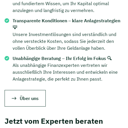
und fundiertem Wissen, um Ihr Kapital optimal
anzulegen und langfristig zu vermehren.
Transparente Konditionen – klare Anlagestrategien
💡
Unsere Investmentlösungen sind verständlich und
ohne versteckte Kosten, sodass Sie jederzeit den
vollen Überblick über Ihre Geldanlage haben.
Unabhängige Beratung – Ihr Erfolg im Fokus 🔍
Als unabhängige Finanzexperten vertreten wir
ausschließlich Ihre Interessen und entwickeln eine
Anlagestrategie, die perfekt zu Ihnen passt.
Jetzt persönliches
Über uns
Beratungsgespräch mit Jonas
Ubben sichern 🤝
Jetzt vom Experten beraten
Wir beraten dich Montag bis Freitag von 8 bis
18 Uhr