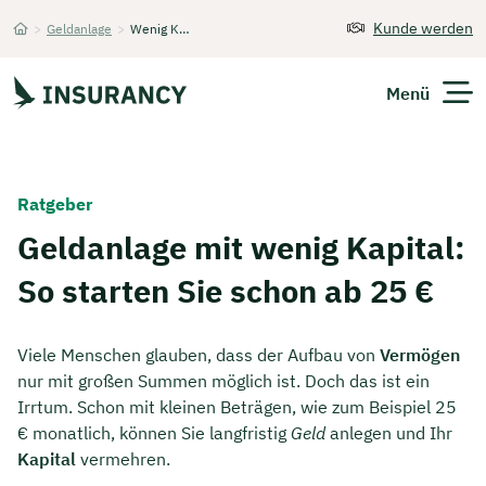
Kunde werden
>
Geldanlage
>
Wenig Kapital
Startseite
Menü
Versicherungen
Ratgeber
Unternehmen
Geldanlage mit wenig Kapital:
So starten Sie schon ab 25 €
Finanzen
Expats
Viele Menschen glauben, dass der Aufbau von
Vermögen
nur mit großen Summen möglich ist. Doch das ist ein
Über Uns
Irrtum. Schon mit kleinen Beträgen, wie zum Beispiel 25
€ monatlich, können Sie langfristig
Geld
anlegen und Ihr
Kapital
vermehren.
Kontakt