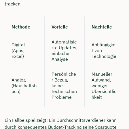
tracken.
Methode
Vorteile
Nachteile
Automatisie
Digital
Abhängigkei
rte Updates,
(Apps,
t von
einfache
Excel)
Technologie
Analyse
Persönliche
Manueller
Analog
r Bezug,
Aufwand,
(Haushaltsb
keine
weniger
uch)
technischen
Übersichtlic
Probleme
hkeit
Ein Fallbeispiel zeigt: Ein Durchschnittsverdiener kann
durch konsequentes Budget-Tracking seine Sparquote