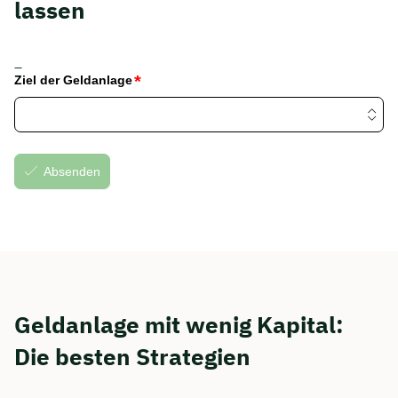
lassen
Dauer: ca. 30 Minuten
_
Kostenfrei & unverbindlich
🗓️ Wählen Sie jetzt Ihren Wunschtermin:
Meeting buchen
Geldanlage mit wenig Kapital:
Die besten Strategien