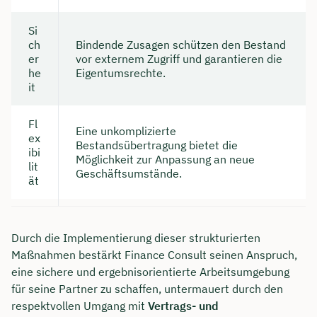
Si
ch
Bindende Zusagen schützen den Bestand
er
vor externem Zugriff und garantieren die
he
Eigentumsrechte.
it
Fl
Eine unkomplizierte
ex
Bestandsübertragung bietet die
ibi
Möglichkeit zur Anpassung an neue
lit
Geschäftsumstände.
ät
Durch die Implementierung dieser strukturierten
Maßnahmen bestärkt Finance Consult seinen Anspruch,
eine sichere und ergebnisorientierte Arbeitsumgebung
für seine Partner zu schaffen, untermauert durch den
respektvollen Umgang mit
Vertrags- und