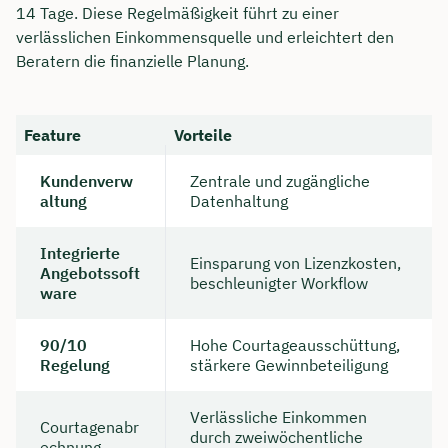
14 Tage. Diese Regelmäßigkeit führt zu einer
verlässlichen Einkommensquelle und erleichtert den
Beratern die finanzielle Planung.
Feature
Vorteile
Kundenverw
Zentrale und zugängliche
altung
Datenhaltung
Integrierte
Einsparung von Lizenzkosten,
Angebotssoft
beschleunigter Workflow
ware
Jetzt persönliches
90/10
Hohe Courtageausschüttung,
Beratungsgespräch sichern 🤝
Regelung
stärkere Gewinnbeteiligung
Wir beraten dich Montag bis Freitag von 8 bis
18 Uhr
Verlässliche Einkommen
Courtagenabr
durch zweiwöchentliche
echnung