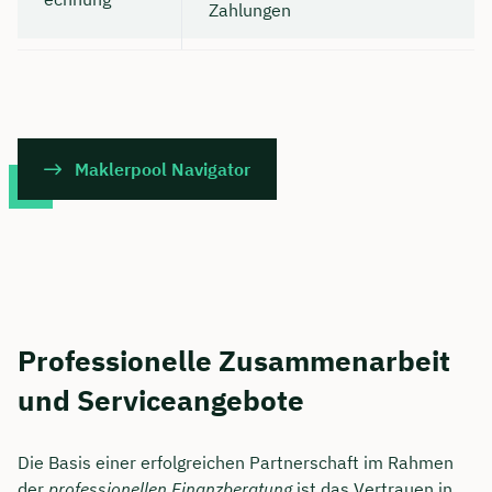
Zahlungen
🗓️ Wählen Sie jetzt Ihren Wunschtermin:
Dauer: ca. 30 Minuten
Kostenfrei & unverbindlich
Maklerpool Navigator
Meeting buchen
Professionelle Zusammenarbeit
und Serviceangebote
Die Basis einer erfolgreichen Partnerschaft im Rahmen
der
professionellen Finanzberatung
ist das Vertrauen in