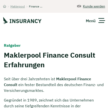
Kunde werden
>
Maklerpool
>
Finance Consult
Startseite
Menü
Versicherungen
Ratgeber
Unternehmen
Maklerpool Finance Consult
Erfahrungen
Finanzen
Expats
Seit über drei Jahrzehnten ist
Maklerpool Finance
Consult
ein fester Bestandteil des deutschen Finanz- und
Über Uns
Versicherungsmarktes.
Gegründet in 1989, zeichnet sich das Unternehmen
Kontakt
durch seine tiefgreifenden Kenntnisse in der