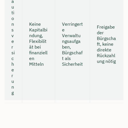
a
u
ti
o
n
Keine
Verringert
Freigabe
s
Kapitalbi
e
der
v
ndung,
Verwaltu
Bürgscha
e
Flexibilit
ngsaufga
ft, keine
r
ät bei
ben,
direkte
si
finanziell
Bürgschaf
Rückzahl
c
en
t als
ung nötig
h
Mitteln
Sicherheit
e
r
u
n
g