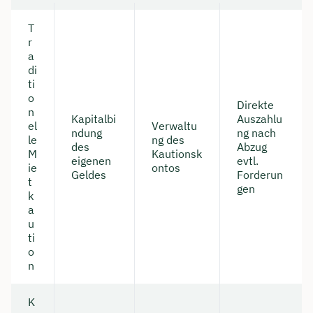
T
r
a
di
ti
o
Direkte
n
Kapitalbi
Auszahlu
el
Verwaltu
ndung
ng nach
le
ng des
des
Abzug
M
Kautionsk
eigenen
evtl.
ie
ontos
Geldes
Forderun
t
gen
k
a
u
ti
o
n
K