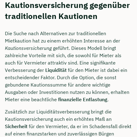
Kautionsversicherung gegenüber
traditionellen Kautionen
Die Suche nach Alternativen zur traditionellen
Mietkaution hat zu einem erhöhten Interesse an der
Kautionsversicherung
geführt. Dieses Modell bringt
zahlreiche Vorteile mit sich, die sowohl für Mieter als
auch für Vermieter attraktiv sind. Eine signifikante
Verbesserung der
Liquidität
für den Mieter ist dabei ein
entscheidender Faktor. Durch die Option, die sonst
gebundene Kautionssumme für andere wichtige
Ausgaben oder Investitionen nutzen zu können, erhalten
Jetzt persönliches
Mieter eine beachtliche
finanzielle Entlastung
.
Beratungsgespräch mit Jonas
Zusätzlich zur Liquiditätsverbesserung bringt die
Ubben sichern 🤝
Kautionsversicherung auch ein erhöhtes Maß an
Sicherheit
für den Vermieter, da er im Schadensfall direkt
Wir beraten dich Montag bis Freitag von 8 bis
auf einen finanzstarken und zuverlässigen Bürgen
18 Uhr