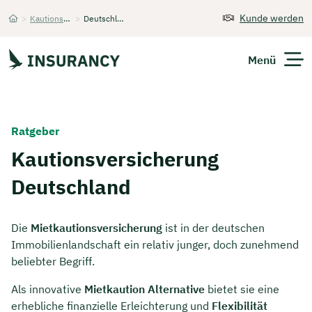
Kunde werden
>
Kautionsversicherung
>
Deutschland
Startseite
Menü
Versicherungen
Ratgeber
Unternehmen
Kautionsversicherung
Deutschland
Finanzen
Expats
Die
Mietkautionsversicherung
ist in der deutschen
Immobilienlandschaft ein relativ junger, doch zunehmend
Über Uns
beliebter Begriff.
Als innovative
Mietkaution Alternative
bietet sie eine
Kontakt
erhebliche finanzielle Erleichterung und
Flexibilität