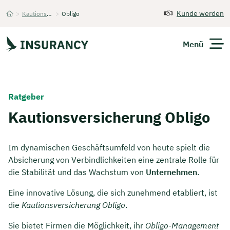
Kunde werden
>
Kautionsversicherung
>
Obligo
Startseite
Menü
Versicherungen
Ratgeber
Unternehmen
Kautionsversicherung Obligo
Finanzen
Im dynamischen Geschäftsumfeld von heute spielt die
Absicherung von Verbindlichkeiten eine zentrale Rolle für
Expats
die Stabilität und das Wachstum von
Unternehmen
.
Über Uns
Eine innovative Lösung, die sich zunehmend etabliert, ist
die
Kautionsversicherung Obligo
.
Kontakt
Sie bietet Firmen die Möglichkeit, ihr
Obligo-Management