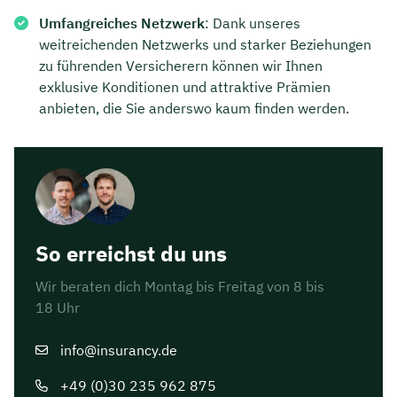
Umfangreiches Netzwerk
: Dank unseres
weitreichenden Netzwerks und starker Beziehungen
zu führenden Versicherern können wir Ihnen
exklusive Konditionen und attraktive Prämien
anbieten, die Sie anderswo kaum finden werden.
So erreichst du uns
Wir beraten dich Montag bis Freitag von 8 bis
18 Uhr
info@insurancy.de
+49 (0)30 235 962 875