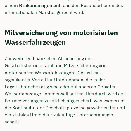
einem
Risikomanagement
, das den Besonderheiten des
internationalen Marktes gerecht wird.
Mitversicherung von motorisierten
Wasserfahrzeugen
Zur weiteren finanziellen Absicherung des
Geschäftsbetriebs zählt die Mitversicherung von
motorisierten Wasserfahrzeugen. Dies ist ein
signifikanter Vorteil für Unternehmen, die in der
Logistikbranche tätig sind oder auf anderen Gebieten
Jetzt persönliches
Wasserfahrzeuge kommerziell nutzen. Hierdurch wird das
Betriebsvermögen zusätzlich abgesichert, was wiederum
Beratungsgespräch mit Jonas
die Kontinuität der Geschäftsprozesse gewährleistet und
Ubben sichern 🤝
ein stabiles Umfeld für zukünftige Unternehmungen
schafft.
Wir beraten dich Montag bis Freitag von 8 bis
18 Uhr