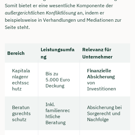
Somit bietet er eine wesentliche Komponente der
außergerichtlichen Konfliktlösung
an, indem er
beispielsweise in Verhandlungen und Mediationen zur
Seite steht.
Leistungsumfa
Relevanz für
Bereich
ng
Unternehmer
Kapitala
Finanzielle
Bis zu
nlagenr
Absicherung
5.000 Euro
echtssc
von
Deckung
hutz
Investitionen
Inkl.
Beratun
Absicherung bei
familienrec
gsrechts
Sorgerecht und
htliche
schutz
Nachfolge
Beratung