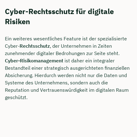
Cyber-Rechtsschutz für digitale
Dauer: ca. 30 Minuten
Risiken
Kostenfrei & unverbindlich
Ein weiteres wesentliches Feature ist der spezialisierte
🗓️ Wählen Sie jetzt Ihren Wunschtermin:
Cyber-
Rechtsschutz
, der Unternehmen in Zeiten
zunehmender digitaler Bedrohungen zur Seite steht.
Cyber-Risikomanagement
ist daher ein integraler
Meeting buchen
Bestandteil einer strategisch ausgerichteten finanziellen
Absicherung. Hierdurch werden nicht nur die Daten und
Systeme des Unternehmens, sondern auch die
Reputation und Vertrauenswürdigkeit im digitalen Raum
geschützt.