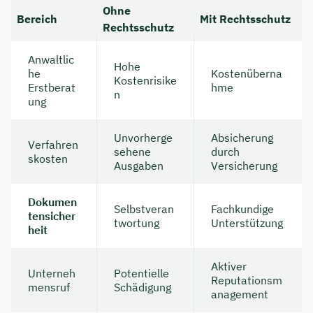
Ohne
Bereich
Mit Rechtsschutz
Rechtsschutz
Anwaltlic
Hohe
he
Kostenüberna
Kostenrisike
Erstberat
hme
n
ung
Unvorherge
Absicherung
Verfahren
sehene
durch
skosten
Ausgaben
Versicherung
Dokumen
Selbstveran
Fachkundige
tensicher
twortung
Unterstützung
heit
Aktiver
Unterneh
Potentielle
Reputationsm
mensruf
Schädigung
anagement