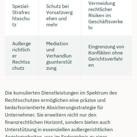
Vermeidung
Spezial-
Schutz bei
rechtlicher
Strafrec
Vorsatzverg
Risiken im
htsschu
ehen und
Geschäftsverke
tz
mehr
hr
Außerge
Mediation
Eingrenzung von
richtlich
und
Konflikten ohne
er
Verhandlun
Gerichtsverfahr
Rechtss
gsunterstüt
en
chutz
zung
Die kumulierten Dienstleistungen im Spektrum des
Rechtsschutzes ermöglichen eine präzise und
bedarfsorientierte Absicherungsstrategie für
Unternehmer. Sie erweitern nicht nur den
finanzrechtlichen Horizont, sondern bieten auch
Unterstützung in essenziellen außergerichtlichen
Angelegenheiten, was im Endergebnis zu einer