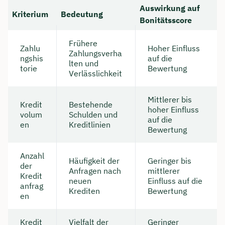
Auswirkung auf
Kriterium
Bedeutung
Dauer: ca. 30 Minuten
Bonitätsscore
Kostenfrei & unverbindlich
Frühere
Zahlu
Hoher Einfluss
Zahlungsverha
ngshis
auf die
lten und
torie
Bewertung
🗓️ Wählen Sie jetzt Ihren Wunschtermin:
Verlässlichkeit
Mittlerer bis
Kredit
Bestehende
Meeting buchen
hoher Einfluss
volum
Schulden und
auf die
en
Kreditlinien
Bewertung
Anzahl
Häufigkeit der
Geringer bis
der
Anfragen nach
mittlerer
Kredit
neuen
Einfluss auf die
anfrag
Krediten
Bewertung
en
Kredit
Vielfalt der
Geringer