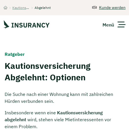
Kunde werden
>
Kautionsversicherung
>
Abgelehnt
Startseite
Menü
Versicherungen
Ratgeber
Unternehmen
Kautionsversicherung
Abgelehnt: Optionen
Finanzen
Expats
Die Suche nach einer Wohnung kann mit zahlreichen
Hürden verbunden sein.
Über Uns
Insbesondere wenn eine
Kautionsversicherung
abgelehnt
wird, stehen viele Mietinteressenten vor
Kontakt
einem Problem.