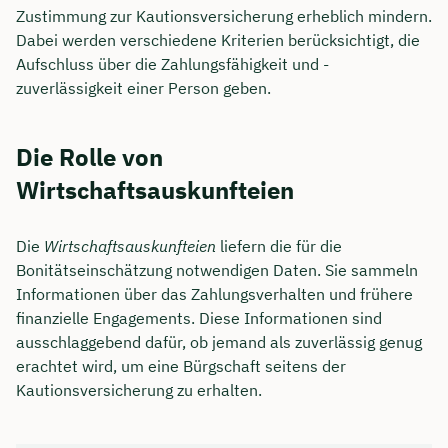
Zustimmung zur Kautionsversicherung erheblich mindern.
Dabei werden verschiedene Kriterien berücksichtigt, die
Aufschluss über die Zahlungsfähigkeit und -
zuverlässigkeit einer Person geben.
Die Rolle von
Wirtschaftsauskunfteien
Die
Wirtschaftsauskunfteien
liefern die für die
Bonitätseinschätzung notwendigen Daten. Sie sammeln
Informationen über das Zahlungsverhalten und frühere
Jetzt persönliches
finanzielle Engagements. Diese Informationen sind
ausschlaggebend dafür, ob jemand als zuverlässig genug
Beratungsgespräch mit Jonas
erachtet wird, um eine Bürgschaft seitens der
Ubben sichern 🤝
Kautionsversicherung zu erhalten.
Wir beraten dich Montag bis Freitag von 8 bis
18 Uhr