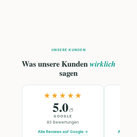
UNSERE KUNDEN
Was unsere Kunden
wirklich
sagen
★★★★★
★
5.0
/
5
GOOGLE
TR
83
Bewertungen
47
B
Alle Reviews auf Google
→
Alle Revie