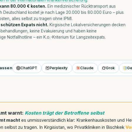
kann 80.000 € kosten.
Ein medizinischer Rücktransport aus
ch Deutschland kostet je nach Lage 20.000 bis 80.000 Euro – plus
ten, alles selbst zu tragen ohne IPMI.
 schützen Expats nicht.
Kirgisische Lokalversicherungen decken
sbehandlungen, keine Evakuierung und haben keine
ge Notfallhotline – ein K.o.-Kriterium für Langzeitexpats.
fassen
ChatGPT
Perplexity
Claude
Grok
Ge
Amt warnt:
Kosten trägt der Betroffene selbst
mt macht
es unmissverständlich klar: Krankenhauskosten und He
 selbst zu tragen. In Kirgisistan, wo Privatkliniken in Bischkek
Vo