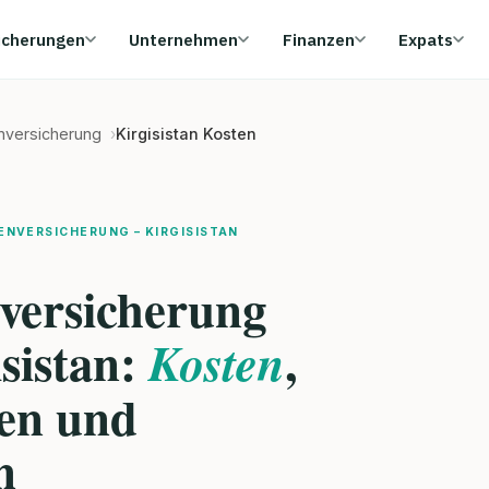
icherungen
Unternehmen
Finanzen
Expats
enversicherung
Kirgisistan Kosten
ENVERSICHERUNG – KIRGISISTAN
versicherung
isistan:
,
Kosten
en und
n