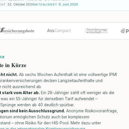
22. Oktober 2024
8. Juni 2026
CHT
:
AKTUALISIERT
:
ICK
te in Kürze
ht nicht.
Ab sechs Wochen Aufenthalt ist eine vollwertige IPMI
sekrankenversicherungen decken Langzeitaufenthalte und
 nicht ausreichend ab.
 stark vom Alter ab.
Ein 28-Jähriger zahlt oft weniger als die
 was ein 55-Jähriger für denselben Tarif aufwendet –
-Sprünge werden ab 40 deutlich spürbar.
gen sind kein Ausschlussgrund.
Anonyme Risikovoranfrage,
torium ermöglichen Schutz auch bei komplexem
stand – ohne Risiko für den HIS-Pool. Mehr dazu unter
en in der internationalen Krankenversicherung
.