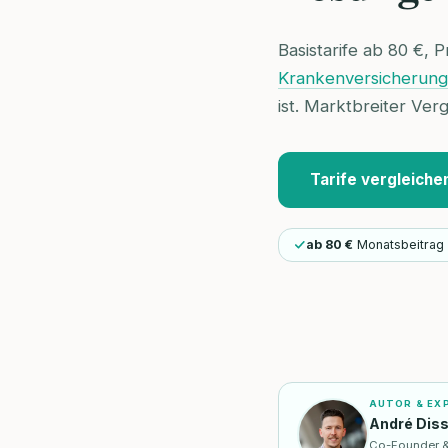
Basistarife ab 80 €,
Krankenversicherung f
ist. Marktbreiter Ver
Tarife vergleiche
ab 80 €
Monatsbeitrag 
AUTOR & EX
André Dis
Co-Founder & I