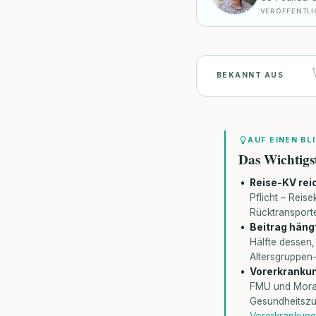
VERÖFFENTLI
BEKANNT AUS
AUF EINEN BL
Das Wichtigs
Reise-KV reic
Pflicht – Rei
Rücktransporte
Beitrag hängt
Hälfte dessen,
Altersgruppen
Vorerkrankun
FMU und Mora
Gesundheitszu
Vorerkrankung