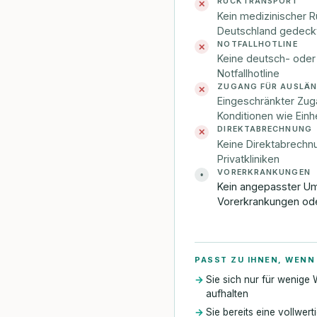
RÜCKTRANSPORT
✕
Kein medizinischer 
Deutschland gedeck
NOTFALLHOTLINE
✕
Keine deutsch- oder
Notfallhotline
ZUGANG FÜR AUSLÄN
✕
Eingeschränkter Zu
Konditionen wie Ein
DIREKTABRECHNUNG
✕
Keine Direktabrechn
Privatkliniken
VORERKRANKUNGEN
•
Kein angepasster U
Vorerkrankungen ode
PASST ZU IHNEN, WENN
Sie sich nur für wenige
aufhalten
Sie bereits eine vollwer