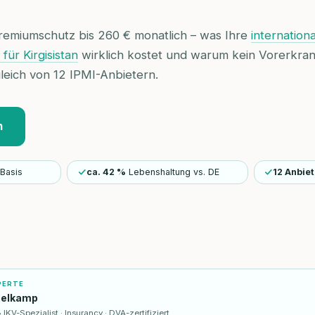
 Premiumschutz bis 260 € monatlich – was Ihre
internation
ür Kirgisistan
wirklich kostet und warum kein Vorerkran
gleich von 12 IPMI-Anbietern.
n
Basis
ca. 42 %
Lebenshaltung vs. DE
12 Anbiet
PERTE
selkamp
KV-Spezialist · Insurancy · DVA-zertifiziert