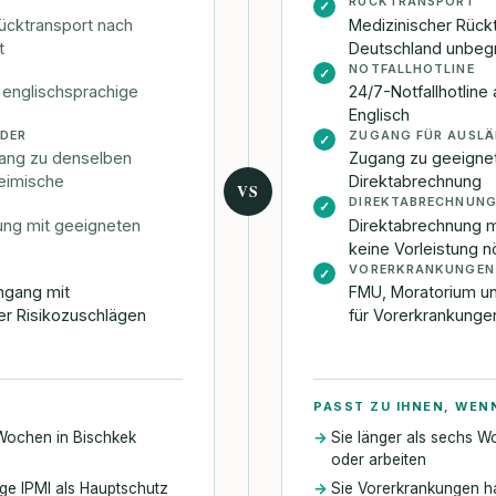
RÜCKTRANSPORT
✓
Rücktransport nach
Medizinischer Rück
t
Deutschland unbeg
NOTFALLHOTLINE
✓
 englischsprachige
24/7-Notfallhotline
Englisch
DER
ZUGANG FÜR AUSLÄ
✓
gang zu denselben
Zugang zu geeignete
heimische
Direktabrechnung
VS
DIREKTABRECHNUN
✓
ung mit geeigneten
Direktabrechnung m
keine Vorleistung n
VORERKRANKUNGEN
✓
mgang mit
FMU, Moratorium u
r Risikozuschlägen
für Vorerkrankunge
PASST ZU IHNEN, WEN
 Wochen in Bischkek
Sie länger als sechs Wo
oder arbeiten
tige IPMI als Hauptschutz
Sie Vorerkrankungen h