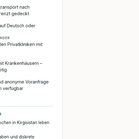
transport nach
renzt gedeckt
 auf Deutsch oder
NDER
n Privatkliniken mit
G
it Krankenhäusern –
ötig
nd anonyme Voranfrage
n verfügbar
N
chen in Kirgisistan leben
aben und diskrete