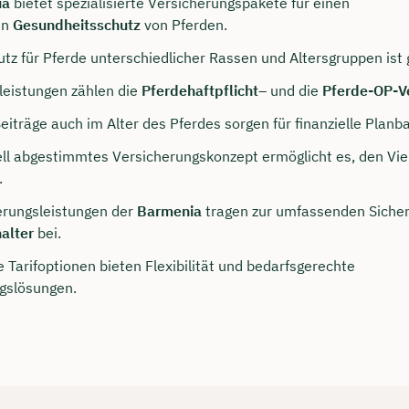
ia
bietet spezialisierte Versicherungspakete für einen
en
Gesundheitsschutz
von Pferden.
z für Pferde unterschiedlicher Rassen und Altersgruppen ist 
leistungen zählen die
Pferdehaftpflicht
– und die
Pferde-OP-V
iträge auch im Alter des Pferdes sorgen für finanzielle Planba
uell abgestimmtes Versicherungskonzept ermöglicht es, den Vie
.
erungsleistungen der
Barmenia
tragen zur umfassenden Sicherh
alter
bei.
persönliches
 Tarifoptionen bieten Flexibilität und bedarfsgerechte
ngsgespräch mit Jonas
gslösungen.
sichern 🤝
 dich Montag bis Freitag von 8 bis 18 Uhr
ca. 30 Minuten