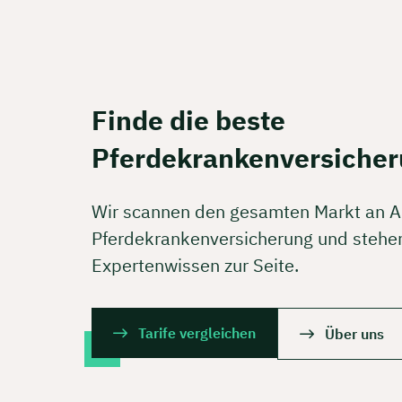
Kostenf
🗓️ Wähl
Finde die beste
Pferdekrankenversicher
Mee
Wir scannen den gesamten Markt an A
Pferdekrankenversicherung und stehen
Expertenwissen zur Seite.
Tarife vergleichen
Über uns