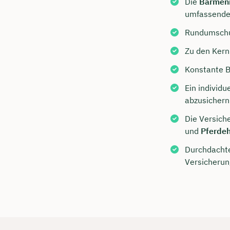
Die
Barmen
umfassend
Rundumschut
Zu den Kern
Konstante Be
Ein individ
abzusichern
Die Versich
und
Pferdeh
Jetzt 
Durchdachte
Beratu
Versicherun
Ubben 
Wir beraten
Dauer: 