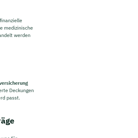
inanzielle
he medizinische
ehandelt werden
versicherung
terte Deckungen
rd passt.
räge