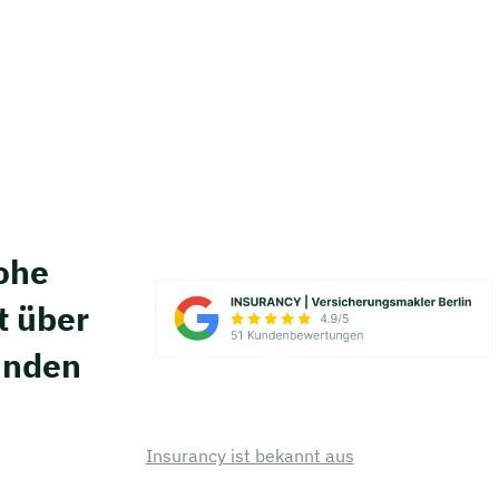
hohe
t über
unden
Insurancy ist bekannt aus