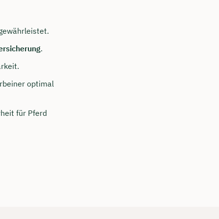
gewährleistet.
ersicherung
.
rkeit.
rbeiner optimal
eit für Pferd