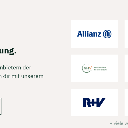
rei & unverbindlich
en Sie jetzt Ihren Wunschtermin:
ung.
ting buchen
nbietern der
 dir mit unserem
+ viele 