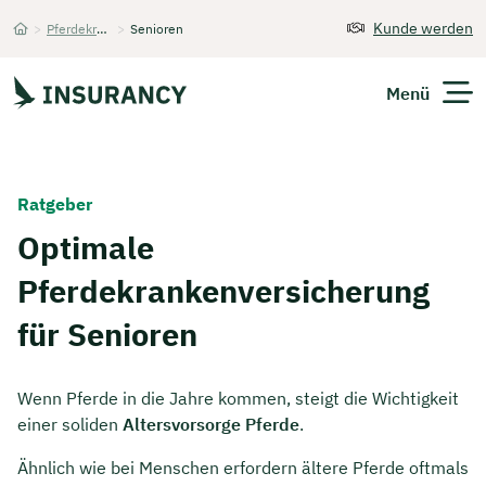
Kunde werden
>
Pferdekrankenversicherung
>
Senioren
Startseite
Menü
Versicherungen
Ratgeber
Unternehmen
Optimale
Pferdekrankenversicherung
Finanzen
für Senioren
Expats
Über Uns
Wenn Pferde in die Jahre kommen, steigt die Wichtigkeit
einer soliden
Altersvorsorge Pferde
.
Ähnlich wie bei Menschen erfordern ältere Pferde oftmals
Kontakt