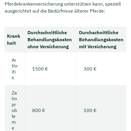
Pferdekrankenversicherung unterstützen kann, speziell
ausgerichtet auf die Bedürfnisse älterer Pferde:
Durchschnittliche
Durchschnittliche
Krank
Behandlungskosten
Behandlungskosten
heit
ohne Versicherung
mit Versicherung
Ar
thr
1500 €
300 €
iti
s
Za
hn
pr
ob
800 €
100 €
le
m
e