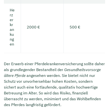
He
rz
er
kr
2000 €
500 €
an
ku
ng
en
Der Erwerb einer Pferdekrankenversicherung sollte daher
als grundlegender Bestandteil der
Gesundheitsvorsorge
ältere Pferde
angesehen werden. Sie bietet nicht nur
Schutz vor unvorhersehbar hohen Kosten, sondern
sichert auch eine fortlaufende, qualitativ hochwertige
Betreuung im Alter. So wird das Risiko, finanziell
überrascht zu werden, minimiert und das Wohlbefinden
des Pferdes langfristig gefördert.