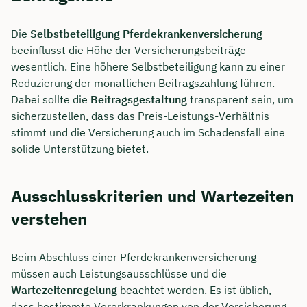
Die
Selbstbeteiligung Pferdekrankenversicherung
beeinflusst die Höhe der Versicherungsbeiträge
wesentlich. Eine höhere Selbstbeteiligung kann zu einer
Reduzierung der monatlichen Beitragszahlung führen.
Dabei sollte die
Beitragsgestaltung
transparent sein, um
sicherzustellen, dass das Preis-Leistungs-Verhältnis
stimmt und die Versicherung auch im Schadensfall eine
solide Unterstützung bietet.
Ausschlusskriterien und Wartezeiten
Jetzt persönliches
verstehen
Beratungsgespräch mit Jonas
Beim Abschluss einer Pferdekrankenversicherung
Ubben sichern 🤝
müssen auch Leistungsausschlüsse und die
Wir beraten dich Montag bis Freitag von 8 bis
Wartezeitenregelung
beachtet werden. Es ist üblich,
18 Uhr
dass bestimmte Vorerkrankungen von der Versicherung