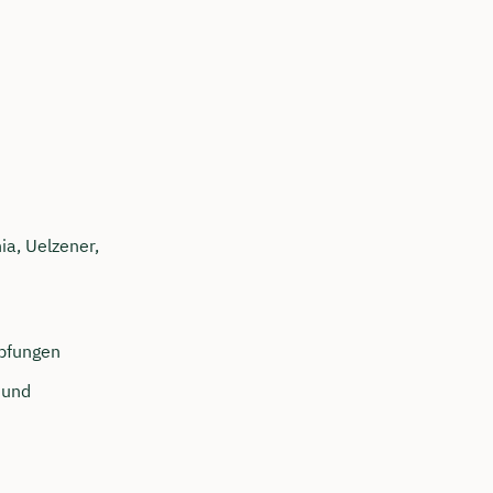
a, Uelzener,
mpfungen
 und