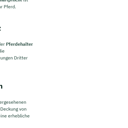
r Pferd.
z
der
Pferdehalter
die
rungen Dritter
n
hergesehenen
e Deckung von
ine erhebliche