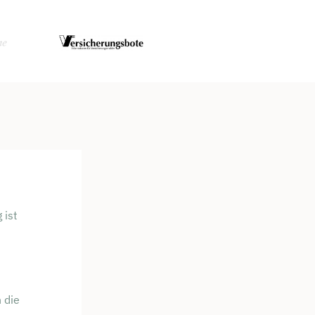
 ist
 die