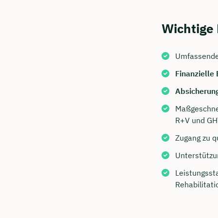
Wichtige
Umfassende
Finanzielle
Absicherun
Maßgeschnei
R+V und G
Jetzt 
Zugang zu q
Beratu
Unterstützu
Ubben 
Leistungssta
Rehabilitati
Wir beraten
Dauer: 