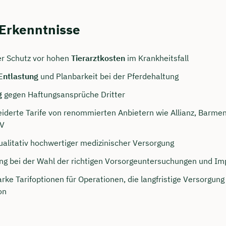
 Erkenntnisse
r Schutz vor hohen
Tierarztkosten
im Krankheitsfall
 Entlastung
und Planbarkeit bei der Pferdehaltung
g
gegen Haftungsansprüche Dritter
derte Tarife von renommierten Anbietern wie Allianz, Barmeni
HV
persönliches
ualitativ hochwertiger medizinischer Versorgung
ngsgespräch mit Jonas
ng bei der Wahl der richtigen Vorsorgeuntersuchungen und I
sichern 🤝
rke Tarifoptionen für Operationen, die langfristige Versorgung
on
 dich Montag bis Freitag von 8 bis 18 Uhr
ca. 30 Minuten