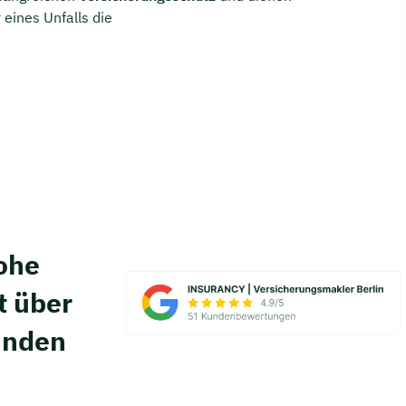
 eines Unfalls die
hohe
t über
unden