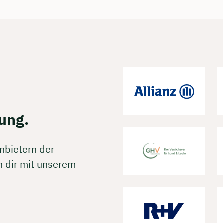
rei & unverbindlich
en Sie jetzt Ihren Wunschtermin:
ting buchen
ung.
nbietern der
 dir mit unserem