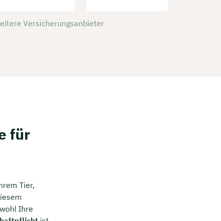
weitere Versicherungsanbieter
e für
hrem Tier,
 diesem
wohl Ihre
haftpflicht
ist