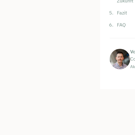
Zukunft
Fazit
FAQ
V
Co
Ak