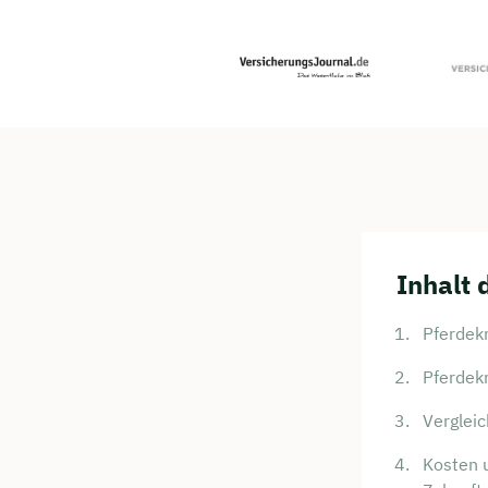
Inhalt 
Pferdekr
Pferdekr
Verglei
Kosten u