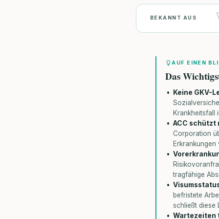
BEKANNT AUS
AUF EINEN BL
Das Wichtigs
Keine GKV-Le
Sozialversich
Krankheitsfall
ACC schützt n
Corporation üb
Erkrankungen w
Vorerkrankung
Risikovoranfr
tragfähige Abs
Visumsstatus
befristete Arb
schließt diese
Wartezeiten 