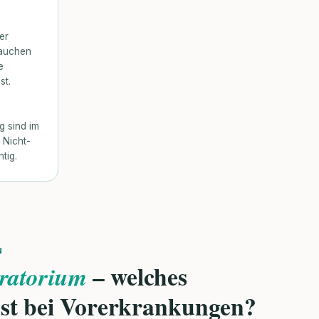
er
rauchen
e
st.
g sind im
 Nicht-
tig.
N
– welches
ratorium
sst bei Vorerkrankungen?