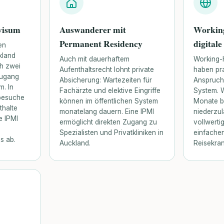
visum
Auswanderer mit
Working
Permanent Residency
digital
en
kland
Auch mit dauerhaftem
Working-
ch zwei
Aufenthaltsrecht lohnt private
haben pra
Zugang
Absicherung: Wartezeiten für
Anspruch 
m. In
Fachärzte und elektive Eingriffe
System. W
tbesuche
können im öffentlichen System
Monate bl
halte
monatelang dauern. Eine IPMI
niederzul
e IPMI
ermöglicht direkten Zugang zu
vollwertig
n
Spezialisten und Privatkliniken in
einfache
s ab.
Auckland.
Reisekra