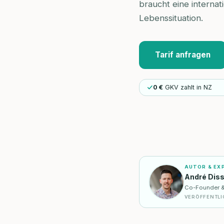
braucht eine internat
Lebenssituation.
Tarif anfragen
0 €
GKV zahlt in NZ
AUTOR & EX
André Dis
Co-Founder & I
VERÖFFENTLI