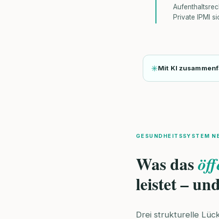
Aufenthaltsrec
Private IPMI s
Mit KI zusammen
GESUNDHEITSSYSTEM N
Was das
öff
leistet – un
Drei strukturelle Lü