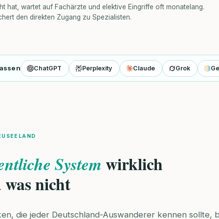
ht hat, wartet auf Fachärzte und elektive Eingriffe oft monatelang.
ichert den direkten Zugang zu Spezialisten.
fassen
ChatGPT
Perplexity
Claude
Grok
Ge
EUSEELAND
wirklich
entliche System
d was nicht
cken, die jeder Deutschland-Auswanderer kennen sollte, 