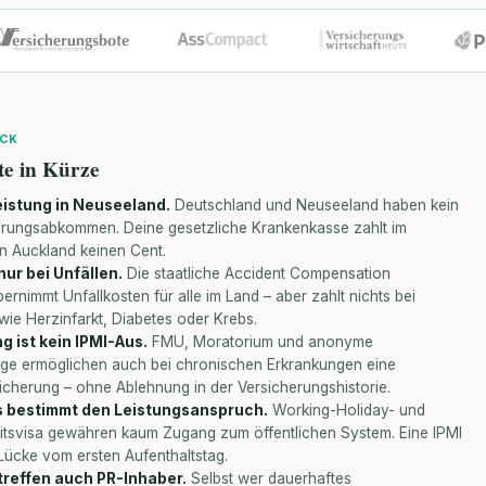
ICK
te in Kürze
istung in Neuseeland.
Deutschland und Neuseeland haben kein
erungsabkommen. Deine gesetzliche Krankenkasse zahlt im
 in Auckland keinen Cent.
ur bei Unfällen.
Die staatliche Accident Compensation
ernimmt Unfallkosten für alle im Land – aber zahlt nichts bei
ie Herzinfarkt, Diabetes oder Krebs.
 ist kein IPMI-Aus.
FMU, Moratorium und anonyme
age ermöglichen auch bei chronischen Erkrankungen eine
icherung – ohne Ablehnung in der Versicherungshistorie.
 bestimmt den Leistungsanspruch.
Working-Holiday- und
eitsvisa gewähren kaum Zugang zum öffentlichen System. Eine IPMI
 Lücke vom ersten Aufenthaltstag.
treffen auch PR-Inhaber.
Selbst wer dauerhaftes