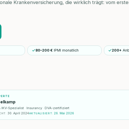
ionale Krankenversicherung, die wirklich trägt: vom erste
80–200 €
IPMI monatlich
200+
Anb
PERTE
selkamp
KV-Spezialist · Insurancy · DVA-zertifiziert
30. April 2024
26. Mai 2026
CHT
:
AKTUALISIERT
: