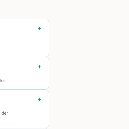
m
er.
n der