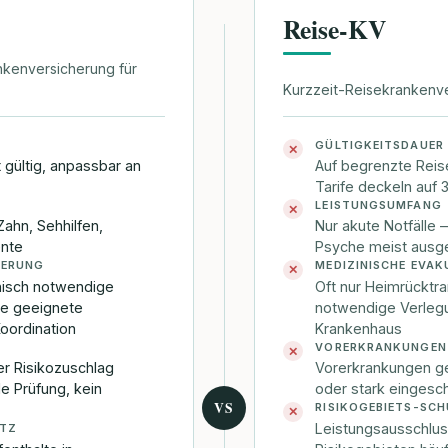
Reise-KV
ankenversicherung für
Kurzzeit-Reisekrankenve
GÜLTIGKEITSDAUER
✕
t gültig, anpassbar an
Auf begrenzte Reis
Tarife deckeln auf
LEISTUNGSUMFANG
✕
Zahn, Sehhilfen,
Nur akute Notfälle 
nte
Psyche meist ausg
IERUNG
MEDIZINISCHE EVAK
✕
inisch notwendige
Oft nur Heimrücktra
te geeignete
notwendige Verlegu
oordination
Krankenhaus
VORERKRANKUNGEN
✕
r Risikozuschlag
Vorerkrankungen g
le Prüfung, kein
oder stark eingesc
VS
RISIKOGEBIETS-SC
✕
Leistungsausschluss
UTZ