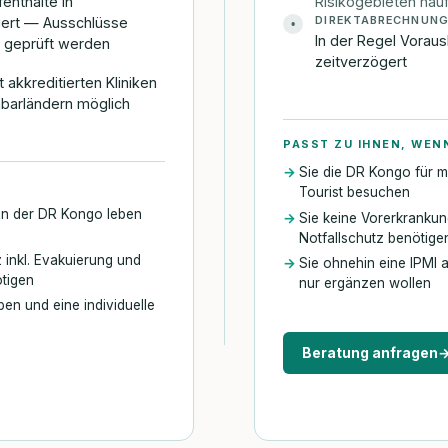
fenthalte in
Risikogebieten häuf
DIREKTABRECHNUN
piert — Ausschlüsse
•
In der Regel Voraus
t geprüft werden
zeitverzögert
 akkreditierten Kliniken
hbarländern möglich
PASST ZU IHNEN, WEN
Sie die DR Kongo für 
Tourist besuchen
 in der DR Kongo leben
Sie keine Vorerkranku
Notfallschutz benötige
inkl. Evakuierung und
Sie ohnehin eine IPMI 
tigen
nur ergänzen wollen
en und eine individuelle
Beratung anfragen