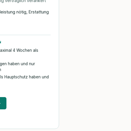
ig vertraglich verankert
G
leistung nötig, Erstattung
N
maximal 4 Wochen als
ngen haben und nur
n
als Hauptschutz haben und
→