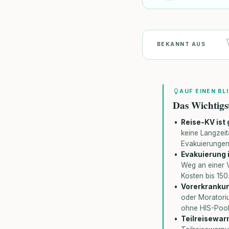
BEKANNT AUS
AUF EINEN BL
Das Wichtigs
Reise-KV ist
keine Langzeit
Evakuierungen
Evakuierung i
Weg an einer 
Kosten bis 150
Vorerkrankun
oder Moratori
ohne HIS-Pool
Teilreisewar