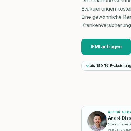
Das staatliche Gesun
Evakuierungen kosten
Eine gewöhnliche Reis
Krankenversicherung 
IPMI anfragen
bis 150 T€
Evakuierun
AUTOR & EX
André Dis
Co-Founder & I
VERÖFFENTLI