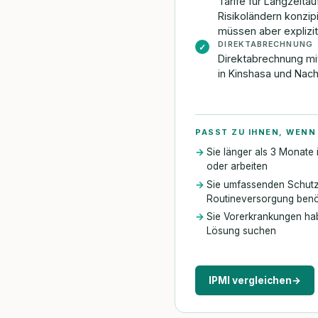
Tarife für Langzeitau
Risikoländern konzi
müssen aber explizi
DIREKTABRECHNUNG
✓
Direktabrechnung mit
in Kinshasa und Nac
PASST ZU IHNEN, WENN
Sie länger als 3 Monate
oder arbeiten
Sie umfassenden Schutz 
Routineversorgung benö
Sie Vorerkrankungen hab
Lösung suchen
IPMI vergleichen
→