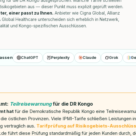
ung für die DR Kongo ausgesprochen. Manche Tarife schließen
Risikogebieten aus — dieser Punkt muss explizit geprüft werden.
ter, einer passt zu Ihnen.
Anbieter wie Cigna Global, Allianz
Global Healthcare unterscheiden sich erheblich in Netzwerk,
alität und Kongo-spezifischen Ausschlüssen.
fassen
ChatGPT
Perplexity
Claude
Grok
Ge
Amt:
Teilreisewarnung
für die DR Kongo
mt hat
für die Demokratische Republik Kongo eine Teilreisewar
die östlichen Provinzen. Viele IPMI-Tarife schließen Leistungen i
g vertraglich aus.
Tarifprüfung auf Risikogebiets-Ausschlüs
.de führt diese Prüfung standardmäßig für jeden Kunden durch, de