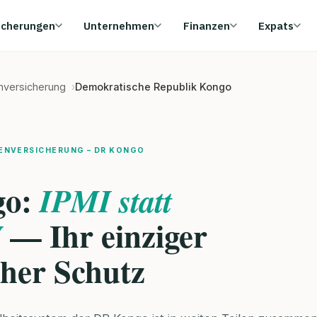
icherungen
Unternehmen
Finanzen
Expats
enversicherung
Demokratische Republik Kongo
ENVERSICHERUNG – DR KONGO
go:
IPMI statt
— Ihr einziger
V
cher Schutz