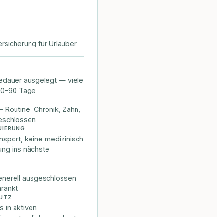
rsicherung für Urlauber
edauer ausgelegt — viele
 30–90 Tage
— Routine, Chronik, Zahn,
eschlossen
UIERUNG
nsport, keine medizinisch
ng ins nächste
enerell ausgeschlossen
hränkt
HUTZ
 in aktiven