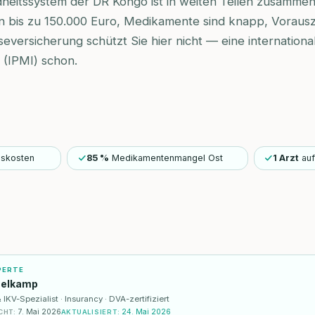
dheitssystem der DR Kongo ist in weiten Teilen zusamm
 bis zu 150.000 Euro, Medikamente sind knapp, Vorausz
eversicherung schützt Sie hier nicht — eine internationa
(IPMI) schon.
gskosten
85 %
Medikamentenmangel Ost
1 Arzt
au
PERTE
selkamp
KV-Spezialist · Insurancy · DVA-zertifiziert
7. Mai 2026
24. Mai 2026
CHT
:
AKTUALISIERT
: