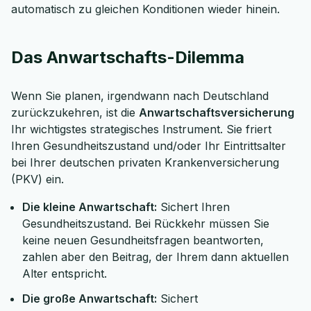
automatisch zu gleichen Konditionen wieder hinein.
Dauer: ca. 30 Minuten
Kostenfrei & unverbindlich
Das Anwartschafts-Dilemma
Wenn Sie planen, irgendwann nach Deutschland
🗓️ Wählen Sie jetzt Ihren Wunschtermin:
zurückzukehren, ist die
Anwartschaftsversicherung
Ihr wichtigstes strategisches Instrument. Sie friert
Ihren Gesundheitszustand und/oder Ihr Eintrittsalter
Meeting buchen
bei Ihrer deutschen privaten Krankenversicherung
(PKV) ein.
Die kleine Anwartschaft:
Sichert Ihren
Gesundheitszustand. Bei Rückkehr müssen Sie
keine neuen Gesundheitsfragen beantworten,
zahlen aber den Beitrag, der Ihrem dann aktuellen
Alter entspricht.
Die große Anwartschaft:
Sichert