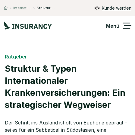
Kunde werden
>
Internationale Krankenversicherung
>
Struktur Typen
Startseite
Menü
Versicherungen
Ratgeber
Unternehmen
Struktur & Typen
Internationaler
Finanzen
Krankenversicherungen: Ein
Expats
strategischer Wegweiser
Über Uns
Der Schritt ins Ausland ist oft von Euphorie geprägt –
sei es für ein Sabbatical in Südostasien, eine
Kontakt