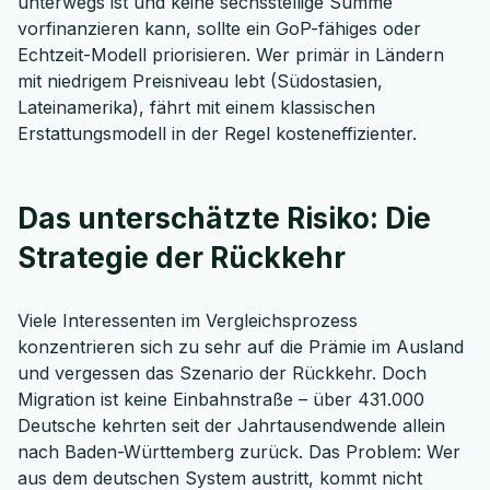
unterwegs ist und keine sechsstellige Summe
vorfinanzieren kann, sollte ein GoP-fähiges oder
Echtzeit-Modell priorisieren. Wer primär in Ländern
mit niedrigem Preisniveau lebt (Südostasien,
Lateinamerika), fährt mit einem klassischen
Erstattungsmodell in der Regel kosteneffizienter.
Das unterschätzte Risiko: Die
Strategie der Rückkehr
Viele Interessenten im Vergleichsprozess
Jetzt persönliches
konzentrieren sich zu sehr auf die Prämie im Ausland
und vergessen das Szenario der Rückkehr. Doch
Beratungsgespräch mit
Migration ist keine Einbahnstraße – über 431.000
Christian Bulik sichern 🤝
Deutsche kehrten seit der Jahrtausendwende allein
nach Baden-Württemberg zurück. Das Problem: Wer
Wir beraten dich Montag bis Freitag von 8
aus dem deutschen System austritt, kommt nicht
bis 18 Uhr