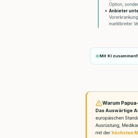
Option, sonder
Anbieter unt
Vorerkrankung
marktbreiter V
Mit KI zusammen
Warum Papua
Das Auswärtige A
europäischen Standa
Ausrüstung, Medika
mit der
höchsten M