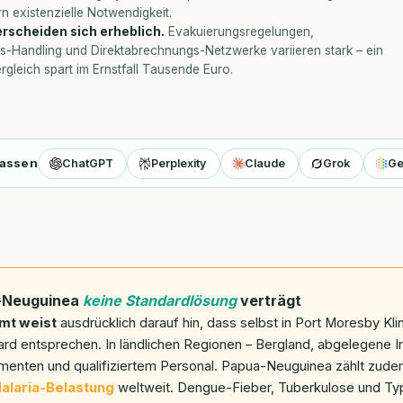
n existenzielle Notwendigkeit.
erscheiden sich erheblich.
Evakuierungsregelungen,
s-Handling und Direktabrechnungs-Netzwerke variieren stark – ein
ergleich spart im Ernstfall Tausende Euro.
fassen
ChatGPT
Perplexity
Claude
Grok
Ge
-Neuguinea
keine Standardlösung
verträgt
mt weist
ausdrücklich darauf hin, dass selbst in Port Moresby Kli
rd entsprechen. In ländlichen Regionen – Bergland, abgelegene Ins
menten und qualifiziertem Personal. Papua-Neuguinea zählt zud
alaria-Belastung
weltweit. Dengue-Fieber, Tuberkulose und T