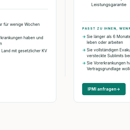
Leistungsgarantie
ur für wenige Wochen
PASST ZU IHNEN, WEN
Sie länger als 6 Mona
Erkrankungen haben und
leben oder arbeiten
en
Sie vollständigen Eva
n Land mit gesetzlicher KV
versteckte Sublimits b
Sie Vorerkrankungen h
Vertragsgrundlage wol
IPMI anfragen
→