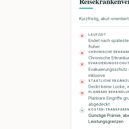
Reisekrankenve
Kurzfristig, akut-orientiert
LAUFZEIT
✕
Endet nach späteste
früher
CHRONISCHE ERKRA
✕
Chronische Erkrank
EVAKUIERUNGSSCHU
✕
Evakuierungsschutz st
inklusive
STAATLICHE ERGÄNZ
✕
Deckt keine Lücke, 
PLANBARE BEHANDLU
✕
Planbare Eingriffe gr
abgedeckt
KOSTEN-TRANSPARE
•
Günstige Prämie, ab
Leistungsgrenzen