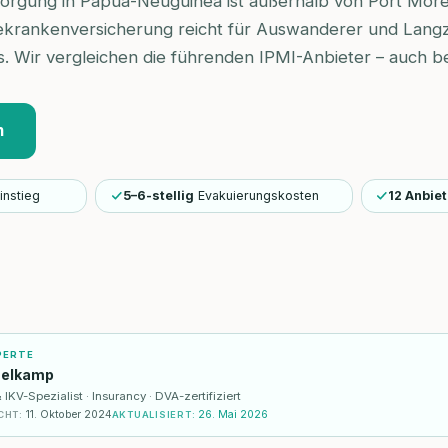
sorgung in Papua-Neuguinea ist außerhalb von Port Mo
ekrankenversicherung reicht für Auswanderer und Langz
us. Wir vergleichen die führenden IPMI-Anbieter – auch 
n
instieg
5–6-stellig
Evakuierungskosten
12 Anbiet
PERTE
selkamp
KV-Spezialist · Insurancy · DVA-zertifiziert
11. Oktober 2024
26. Mai 2026
CHT
:
AKTUALISIERT
: