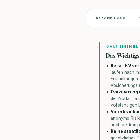
BEKANNT AUS
AUF EINEN BL
Das Wichtigs
Reise-KV ver
laufen nach m
Erkrankungen –
Absicherungsl
Evakuierung i
der Notfalltra
vollständigen
Vorerkrankun
anonyme Risik
auch bei komp
Keine staatl
gesetzliches P