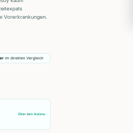
resby kaum
eitexpats
bei Vorerkrankungen.
er
im direkten Vergleich
Über den Autor