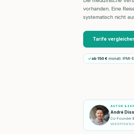
Die medizinische Ver
vorhanden. Eine Reis
systematisch nicht a
Tarife vergleiche
ab 150 €
monatl. IPMI-E
AUTOR & EX
André Dis
Co-Founder & I
VERÖFFENTLI