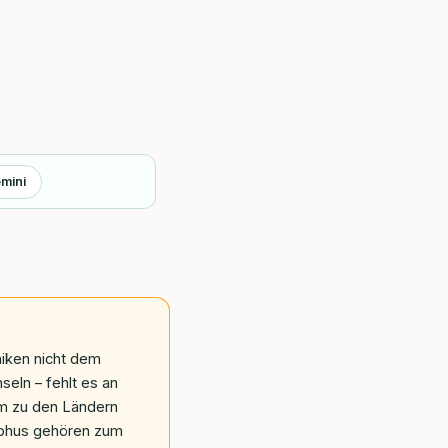
mini
niken nicht dem
eln – fehlt es an
em zu den Ländern
yphus gehören zum