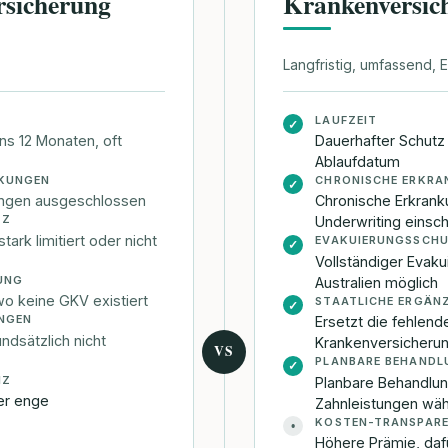
rsicherung
Krankenversic
Langfristig, umfassend,
LAUFZEIT
✓
ns 12 Monaten, oft
Dauerhafter Schutz 
Ablaufdatum
NKUNGEN
CHRONISCHE ERKR
✓
ungen ausgeschlossen
Chronische Erkrank
TZ
Underwriting einsch
ark limitiert oder nicht
EVAKUIERUNGSSCH
✓
Vollständiger Evak
UNG
Australien möglich
wo keine GKV existiert
STAATLICHE ERGÄN
✓
NGEN
Ersetzt die fehlend
undsätzlich nicht
Krankenversicherun
VS
PLANBARE BEHANDL
✓
NZ
Planbare Behandlun
er enge
Zahnleistungen wäh
KOSTEN-TRANSPAR
•
Höhere Prämie, dafü