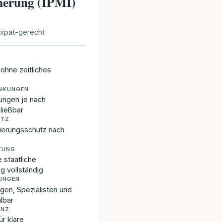
herung (IPMI)
 Expat-gerecht
ohne zeitliches
ANKUNGEN
ungen je nach
ließbar
UTZ
uierungsschutz nach
ZUNG
e staatliche
g vollständig
UNGEN
gen, Spezialisten und
lbar
ENZ
r klare