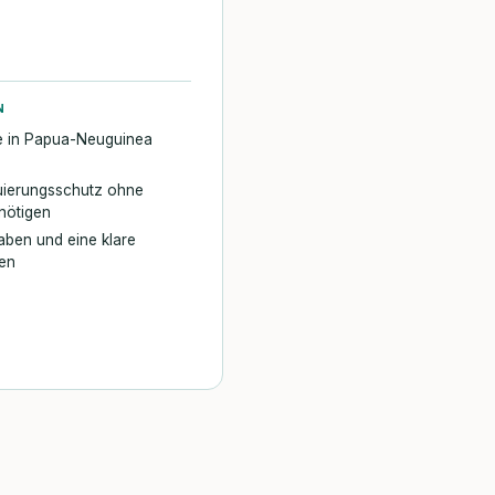
N
te in Papua-Neuguinea
kuierungsschutz ohne
enötigen
aben und eine klare
len