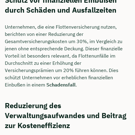
Schutz vor finanziellen Einbußen
durch Schäden und Ausfallzeiten
Dauer: ca. 30 Minuten
Kostenfrei & unverbindlich
Unternehmen, die eine Flottenversicherung nutzen,
berichten von einer Reduzierung der
Gesamtversicherungskosten um 30%, im Vergleich zu
🗓️ Wählen Sie jetzt Ihren Wunschtermin:
jenen ohne entsprechende Deckung. Dieser finanzielle
Vorteil ist besonders relevant, da Flottenunfälle im
Durchschnitt zu einer Erhöhung der
Meeting buchen
Versicherungsprämien um 20% führen können. Dies
schützt Unternehmen vor erheblichen finanziellen
Einbußen in einem
Schadensfall
.
Reduzierung des
Verwaltungsaufwandes und Beitrag
zur Kosteneffizienz