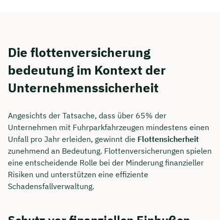
Die flottenversicherung
bedeutung im Kontext der
Unternehmenssicherheit
Angesichts der Tatsache, dass über 65% der
Unternehmen mit Fuhrparkfahrzeugen mindestens einen
Unfall pro Jahr erleiden, gewinnt die
Flottensicherheit
zunehmend an Bedeutung. Flottenversicherungen spielen
Jetzt persönliches
eine entscheidende Rolle bei der Minderung finanzieller
Beratungsgespräch mit Jonas
Risiken und unterstützen eine effiziente
Ubben sichern 🤝
Schadensfallverwaltung.
Wir beraten dich Montag bis Freitag von 8 bis
18 Uhr