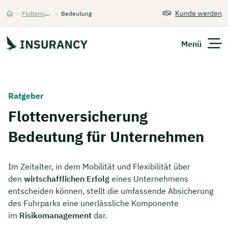
Kunde werden
>
Flottenversicherung
>
Bedeutung
Startseite
Menü
Versicherungen
Ratgeber
Unternehmen
Flottenversicherung
Bedeutung für Unternehmen
Finanzen
Expats
Im Zeitalter, in dem Mobilität und Flexibilität über
den
wirtschaftlichen Erfolg
eines Unternehmens
Über Uns
entscheiden können, stellt die umfassende Absicherung
des Fuhrparks eine unerlässliche Komponente
im
Risikomanagement
dar.
Kontakt