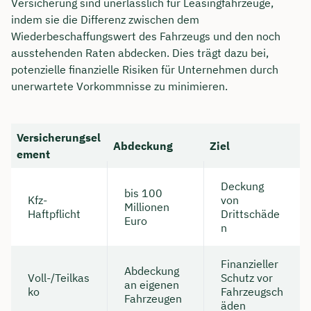
Versicherung sind unerlässlich für Leasingfahrzeuge,
indem sie die Differenz zwischen dem
Wiederbeschaffungswert des Fahrzeugs und den noch
ausstehenden Raten abdecken. Dies trägt dazu bei,
potenzielle finanzielle Risiken für Unternehmen durch
unerwartete Vorkommnisse zu minimieren.
Versicherungsel
Abdeckung
Ziel
ement
Deckung
bis 100
Kfz-
von
Millionen
Haftpflicht
Drittschäde
Euro
n
Finanzieller
Abdeckung
Voll-/Teilkas
Schutz vor
an eigenen
ko
Fahrzeugsch
Fahrzeugen
äden