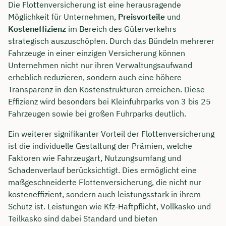
Die Flottenversicherung ist eine herausragende
Möglichkeit für Unternehmen,
Preisvorteile
und
Dauer: ca. 30 Minuten
Kosteneffizienz
im Bereich des Güterverkehrs
Kostenfrei & unverbindlich
strategisch auszuschöpfen. Durch das Bündeln mehrerer
Fahrzeuge in einer einzigen Versicherung können
Unternehmen nicht nur ihren Verwaltungsaufwand
🗓️ Wählen Sie jetzt Ihren Wunschtermin:
erheblich reduzieren, sondern auch eine höhere
Transparenz in den Kostenstrukturen erreichen. Diese
Effizienz wird besonders bei Kleinfuhrparks von 3 bis 25
Meeting buchen
Fahrzeugen sowie bei großen Fuhrparks deutlich.
Ein weiterer signifikanter Vorteil der Flottenversicherung
ist die individuelle Gestaltung der Prämien, welche
Faktoren wie Fahrzeugart, Nutzungsumfang und
Schadenverlauf berücksichtigt. Dies ermöglicht eine
maßgeschneiderte Flottenversicherung, die nicht nur
kosteneffizient, sondern auch leistungsstark in ihrem
Schutz ist. Leistungen wie Kfz-Haftpflicht, Vollkasko und
Teilkasko sind dabei Standard und bieten