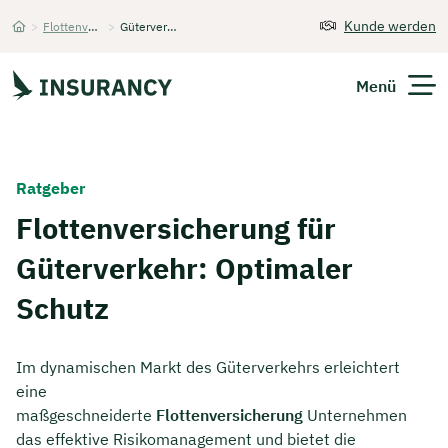
Kunde werden
>
Flottenversicherung
>
Güterverkehr
Startseite
Menü
Versicherungen
Ratgeber
Unternehmen
Flottenversicherung für
Güterverkehr: Optimaler
Finanzen
Schutz
Expats
Über Uns
Im dynamischen Markt des Güterverkehrs erleichtert
eine
maßgeschneiderte
Flottenversicherung
Unternehmen
Kontakt
das effektive Risikomanagement und bietet die