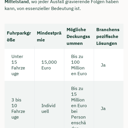
Mittelstand
, wo jeder Ausfall gravierende Folgen haben
kann, von essenzieller Bedeutung ist.
Mögliche
Branchens
Fuhrparkgr
Mindestprä
Deckungss
pezifische
öße
mie
ummen
Lösungen
Unter
Bis zu
15
15,000
100
Ja
Fahrze
Euro
Million
uge
en Euro
Bis zu
15
3 bis
Million
10
Individ
en Euro
Ja
Fahrze
uell
bei
uge
Person
enschä