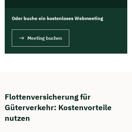
Oder buche ein kostenloses Webmeeting
Meeting buchen
Jetzt persönliches
Flottenversicherung für
Beratungsgespräch mit Jonas
Güterverkehr: Kostenvorteile
Ubben sichern 🤝
nutzen
Wir beraten dich Montag bis Freitag von 8 bis
18 Uhr