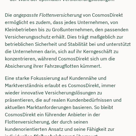
Dauer: ca. 30 Minuten
Die
angepasste Flottenversicherung
von CosmosDirekt
ermöglicht es zudem, dass jedes Unternehmen, von
Kostenfrei & unverbindlich
Kleinbetrieben bis zu Großunternehmen, den passenden
Versicherungsschutz erhält. Dies trägt maßgeblich zur
🗓️ Wählen Sie jetzt Ihren Wunschtermin:
betrieblichen Sicherheit und Stabilität bei und unterstützt
die Unternehmen darin, sich auf ihr Kerngeschäft zu
konzentrieren, während CosmosDirekt sich um die
Meeting buchen
Absicherung ihrer Fahrzeugflotten kümmert.
Eine starke Fokussierung auf Kundennähe und
Marktverständnis erlaubt es CosmosDirekt, immer
wieder innovative Versicherungslösungen zu
präsentieren, die auf realen Kundenbedürfnissen und
aktuellen Marktanforderungen basieren. So bleibt
CosmosDirekt ein führender Anbieter in der
Flottenversicherung, der durch seinen
kundenorientierten Ansatz und seine Fähigkeit zur