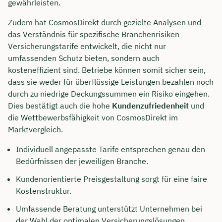
gewährleisten.
Zudem hat CosmosDirekt durch gezielte Analysen und
das Verständnis für spezifische Branchenrisiken
Versicherungstarife entwickelt, die nicht nur
umfassenden Schutz bieten, sondern auch
kosteneffizient sind. Betriebe können somit sicher sein,
dass sie weder für überflüssige Leistungen bezahlen noch
durch zu niedrige Deckungssummen ein Risiko eingehen.
Dies bestätigt auch die hohe
Kundenzufriedenheit
und
die Wettbewerbsfähigkeit von CosmosDirekt im
Marktvergleich.
Individuell angepasste Tarife entsprechen genau den
Jetzt persönliches
Bedürfnissen der jeweiligen Branche.
Beratungsgespräch mit Jonas
Kundenorientierte Preisgestaltung sorgt für eine faire
Ubben sichern 🤝
Kostenstruktur.
Wir beraten dich Montag bis Freitag von 8 bis
Umfassende Beratung unterstützt Unternehmen bei
18 Uhr
der Wahl der optimalen Versicherungslösungen.