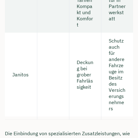
Kompa
Partner
kt und
werkst
Komfor
att
t
Schutz
auch
für
andere
Deckun
Fahrze
g bei
uge im
Janitos
grober
Besitz
Fahrläs
des
sigkeit
Versich
erungs
nehme
rs
Die Einbindung von spezialisierten Zusatzleistungen, wie