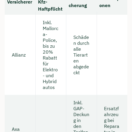
Versicherer
Kfz-
cherung
onen
Haftpflicht
Inkl.
Mallorc
a-
Schäde
Police,
n durch
bis zu
alle
20%
Allianz
Tierart
Rabatt
en
für
abgede
Elektro
ckt
- und
Hybrid
autos
Inkl.
GAP-
Ersatzf
Deckun
ahrzeu
g in
g bei
den
Repara
Axa
Tarifen
tur in