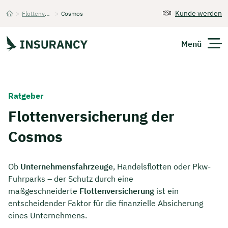
Kunde werden
>
Flottenversicherung
>
Cosmos
Startseite
Menü
Versicherungen
Ratgeber
Unternehmen
Flottenversicherung der
Cosmos
Finanzen
Expats
Ob
Unternehmensfahrzeuge
, Handelsflotten oder Pkw-
Fuhrparks – der Schutz durch eine
Über Uns
maßgeschneiderte
Flottenversicherung
ist ein
entscheidender Faktor für die finanzielle Absicherung
eines Unternehmens.
Kontakt