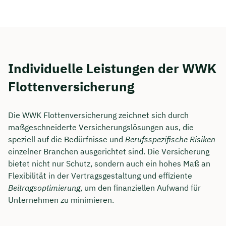
Individuelle Leistungen der WWK
Flottenversicherung
Die WWK Flottenversicherung zeichnet sich durch
maßgeschneiderte Versicherungslösungen aus, die
speziell auf die Bedürfnisse und
Berufsspezifische Risiken
einzelner Branchen ausgerichtet sind. Die Versicherung
Jetzt persönliches
bietet nicht nur Schutz, sondern auch ein hohes Maß an
Beratungsgespräch mit Jonas
Flexibilität in der Vertragsgestaltung und effiziente
Beitragsoptimierung
, um den finanziellen Aufwand für
Ubben sichern 🤝
Unternehmen zu minimieren.
Wir beraten dich Montag bis Freitag von 8 bis
18 Uhr