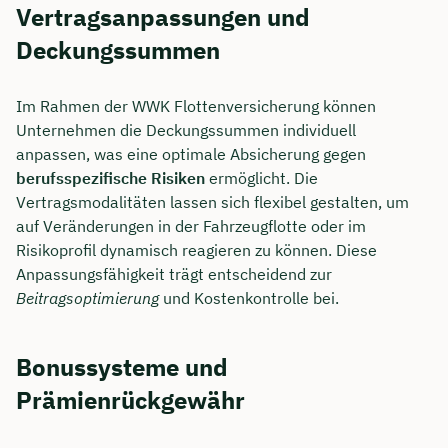
Vertragsanpassungen und
Dauer: ca. 30 Minuten
Deckungssummen
Kostenfrei & unverbindlich
Im Rahmen der WWK Flottenversicherung können
Unternehmen die Deckungssummen individuell
🗓️ Wählen Sie jetzt Ihren Wunschtermin:
anpassen, was eine optimale Absicherung gegen
berufsspezifische Risiken
ermöglicht. Die
Vertragsmodalitäten lassen sich flexibel gestalten, um
Meeting buchen
auf Veränderungen in der Fahrzeugflotte oder im
Risikoprofil dynamisch reagieren zu können. Diese
Anpassungsfähigkeit trägt entscheidend zur
Beitragsoptimierung
und Kostenkontrolle bei.
Bonussysteme und
Prämienrückgewähr