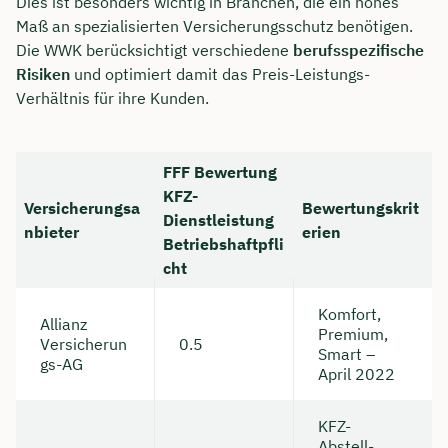
Dies ist besonders wichtig in Branchen, die ein hohes
Maß an spezialisierten Versicherungsschutz benötigen.
Die WWK berücksichtigt verschiedene
berufsspezifische
Risiken
und optimiert damit das Preis-Leistungs-
Verhältnis für ihre Kunden.
FFF Bewertung
KFZ-
Versicherungsa
Bewertungskrit
Dienstleistung
nbieter
erien
Betriebshaftpfli
cht
Komfort,
Allianz
Premium,
Versicherun
0.5
Smart –
gs-AG
April 2022
KFZ-
Abstell-,