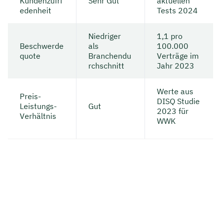
Kundenzufri
Sehr Gut
aktuellen
edenheit
Tests 2024
Niedriger
1,1 pro
Beschwerde
als
100.000
quote
Branchendu
Verträge im
rchschnitt
Jahr 2023
Werte aus
Preis-
DISQ Studie
Leistungs-
Gut
2023 für
Verhältnis
WWK