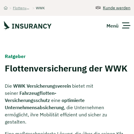
Kunde werden
>
Flottenversicherung
>
WWK
Startseite
Menü
Versicherungen
Ratgeber
Unternehmen
Flottenversicherung der WWK
Finanzen
Die
WWK Versicherungsverein
bietet mit
seiner
Fahrzeugflotten-
Expats
Versicherungsschutz
eine
optimierte
Unternehmensabsicherung
, die Unternehmen
Über Uns
ermöglicht, ihre Mobilität effizient und sicher zu
gestalten.
Kontakt
Eine maßgeschneiderte Lösung, die über die reinen Kfz-