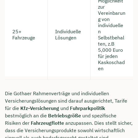
Möglichkeit
zur
Vereinbarun
g von
individuelle
25+
Individuelle
n
Fahrzeuge
Lösungen
Selbstbehal
ten, z.B
5,000 Euro
für jeden
Kaskoschad
en
Die Gothaer Rahmenverträge und individuellen
Versicherungslösungen sind darauf ausgerichtet, Tarife
für die
Kfz-Versicherung
und
Fuhrparkpolitik
bestmöglich an die
Betriebsgröße
und spezifische
Risiken der
Fahrzeugflotte
anzupassen. Dies stellt sicher,
dass die Versicherungsprodukte sowohl wirtschaftlich
sinnvoll als auch bedarfsgerecht gestaltet sind.