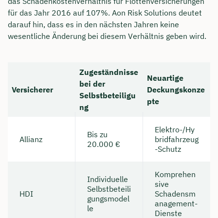
das Schadenkostenverhältnis für Flottenversicherungen
für das Jahr 2016 auf 107%. Aon Risk Solutions deutet
darauf hin, dass es in den nächsten Jahren keine
wesentliche Änderung bei diesem Verhältnis geben wird.
Zugeständnisse
Neuartige
bei der
Versicherer
Deckungskonze
Selbstbeteiligu
pte
ng
Elektro-/Hy
Bis zu
Allianz
bridfahrzeug
20.000 €
-Schutz
Komprehen
Individuelle
sive
Selbstbeteili
HDI
Schadensm
gungsmodel
anagement-
le
Dienste