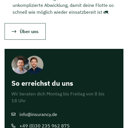
unkomplizierte Abwicklung, damit deine Flotte so
schnell wie möglich wieder einsatzbereit ist 🚛.
Über uns
So erreichst du uns
Wir beraten dich Montag bis Freitag von 8 bis
18 Uhr
info@insurancy.de
+49 (0)30 235 962 875