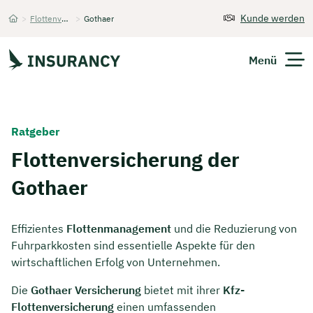
Kunde werden
>
Flottenversicherung
>
Gothaer
Startseite
Menü
Versicherungen
Ratgeber
Unternehmen
Flottenversicherung der
Gothaer
Finanzen
Expats
Effizientes
Flottenmanagement
und die Reduzierung von
Fuhrparkkosten sind essentielle Aspekte für den
Über Uns
wirtschaftlichen Erfolg von Unternehmen.
Die
Gothaer Versicherung
bietet mit ihrer
Kfz-
Kontakt
Flottenversicherung
einen umfassenden