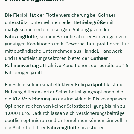
Die Flexibilität der Flottenversicherung bei Gothaer
unterstützt Unternehmen jeder
Betriebsgröße
mit
maßgeschneiderten Lösungen. Abhängig von der
Fahrzeugflotte
, können Betriebe ab drei Fahrzeugen von
günstigen Konditionen im K-Gewerbe-Tarif profitieren. Für
mittelständische Unternehmen aus Handel, Handwerk
und Dienstleistungssektoren bietet der
Gothaer
Rahmenvertrag
attraktive Konditionen, der bereits ab 16
Fahrzeugen greift.
Ein Schlüsselmerkmal effektiver
Fuhrparkpolitik
ist die
Nutzung differenzierter Selbstbeteiligungsoptionen, die
Jetzt persönliches
die
Kfz-Versicherung
an das individuelle Risiko anpassen.
Beratungsgespräch mit Jonas
Optionen reichen von keiner Selbstbeteiligung bis hin zu
1,000 Euro. Dadurch lassen sich Versicherungsbeiträge
Ubben sichern 🤝
deutlich optimieren und Unternehmen können sinnvoll in
Wir beraten dich Montag bis Freitag von 8 bis
die Sicherheit ihrer
Fahrzeugflotte
investieren.
18 Uhr