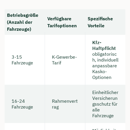
Dauer: ca. 30 Minuten
Betriebsgröße
Verfügbare
Spezifische
Kostenfrei & unverbindlich
(Anzahl der
Tarifoptionen
Vorteile
Fahrzeuge)
🗓️ Wählen Sie jetzt Ihren Wunschtermin:
Kfz-
Haftpflicht
obligatorisc
3-15
K-Gewerbe-
h, individuell
Meeting buchen
Fahrzeuge
Tarif
anpassbare
Kasko-
Optionen
Einheitlicher
Versicherun
16-24
Rahmenvert
gsschutz für
Fahrzeuge
rag
alle
Fahrzeuge