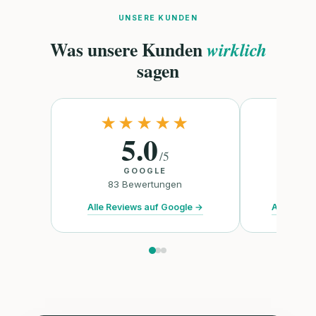
UNSERE KUNDEN
Was unsere Kunden
wirklich
sagen
★★★★★
★
5.0
/
5
GOOGLE
TR
83
Bewertungen
47
B
Alle Reviews auf Google
→
Alle Revie