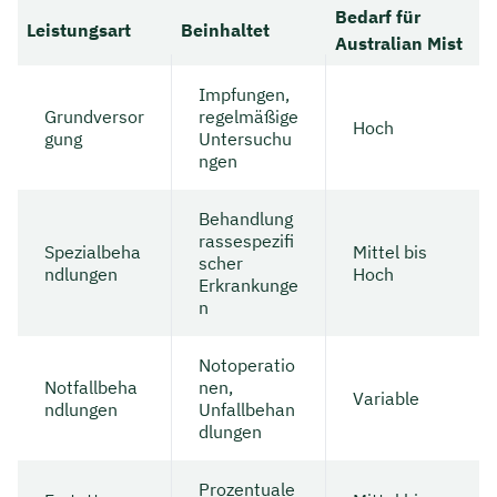
Bedarf für
Leistungsart
Beinhaltet
Dauer: ca. 30 Minuten
Australian Mist
Kostenfrei & unverbindlich
Impfungen,
Grundversor
regelmäßige
Hoch
gung
Untersuchu
🗓️ Wählen Sie jetzt Ihren Wunschtermin:
ngen
Behandlung
Meeting buchen
rassespezifi
Spezialbeha
Mittel bis
scher
ndlungen
Hoch
Erkrankunge
n
Notoperatio
Notfallbeha
nen,
Variable
ndlungen
Unfallbehan
dlungen
Prozentuale