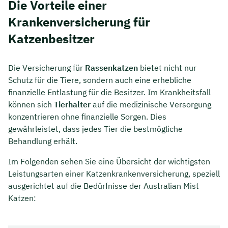
Die Vorteile einer
Krankenversicherung für
Katzenbesitzer
Die Versicherung für
Rassenkatzen
bietet nicht nur
Schutz für die Tiere, sondern auch eine erhebliche
finanzielle Entlastung für die Besitzer. Im Krankheitsfall
können sich
Tierhalter
auf die medizinische Versorgung
konzentrieren ohne finanzielle Sorgen. Dies
gewährleistet, dass jedes Tier die bestmögliche
Behandlung erhält.
Jetzt persönliches
Im Folgenden sehen Sie eine Übersicht der wichtigsten
Leistungsarten einer Katzenkrankenversicherung, speziell
Beratungsgespräch mit Jonas
ausgerichtet auf die Bedürfnisse der Australian Mist
Ubben sichern 🤝
Katzen:
Wir beraten dich Montag bis Freitag von 8 bis
18 Uhr