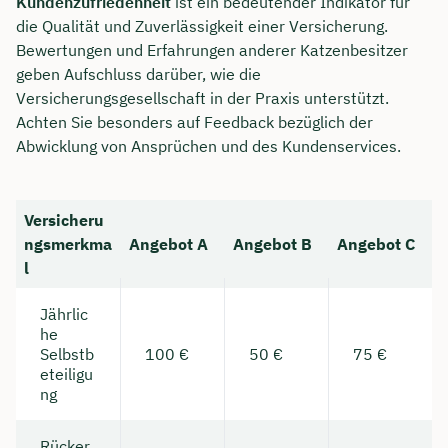
Kundenzufriedenheit
ist ein bedeutender Indikator für
die Qualität und Zuverlässigkeit einer Versicherung.
Bewertungen und Erfahrungen anderer Katzenbesitzer
geben Aufschluss darüber, wie die
Versicherungsgesellschaft in der Praxis unterstützt.
Achten Sie besonders auf Feedback bezüglich der
Abwicklung von Ansprüchen und des Kundenservices.
Versicheru
ngsmerkma
Angebot A
Angebot B
Angebot C
l
Jährlic
he
Selbstb
100 €
50 €
75 €
eteiligu
ng
Rücker