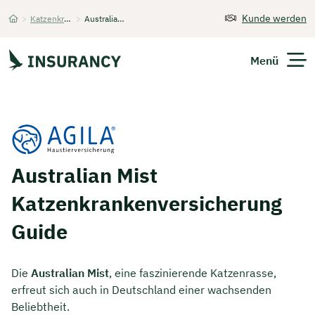
Kunde werden
>
Katzenkrankenversicherung
>
Australian Mist
Startseite
Menü
Versicherungen
Unternehmen
Australian Mist
Finanzen
Katzenkrankenversicherung
Expats
Guide
Über Uns
Die
Australian Mist
, eine faszinierende Katzenrasse,
erfreut sich auch in Deutschland einer wachsenden
Kontakt
Beliebtheit.