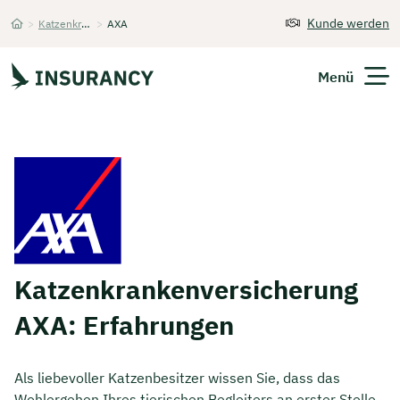
Kunde werden
>
Katzenkrankenversicherung
>
AXA
Startseite
Menü
Versicherungen
Unternehmen
Finanzen
Expats
Katzenkrankenversicherung
AXA: Erfahrungen
Über Uns
Als liebevoller Katzenbesitzer wissen Sie, dass das
Kontakt
Wohlergehen Ihres tierischen Begleiters an erster Stelle