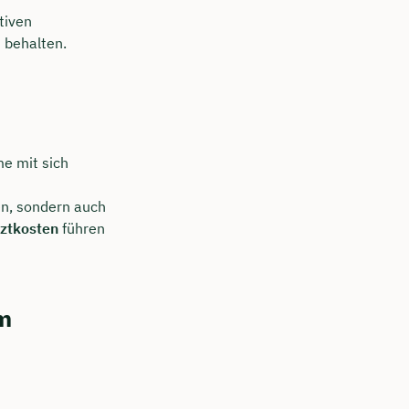
tiven
u behalten.
e mit sich
en, sondern auch
rztkosten
führen
m