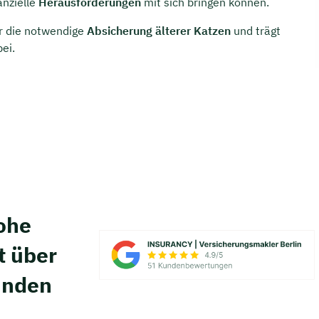
anzielle
Herausforderungen
mit sich bringen können.
ür die notwendige
Absicherung älterer Katzen
und trägt
ei.
hohe
t über
unden