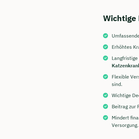
Wichtige 
Umfassende 
Erhöhtes Kra
Langfristig
Katzenkran
Flexible Ver
Jetzt 
sind.
Beratu
Wichtige De
Ubben 
Beitrag zur
Mindert fina
Wir beraten
Versorgung.
Dauer: 