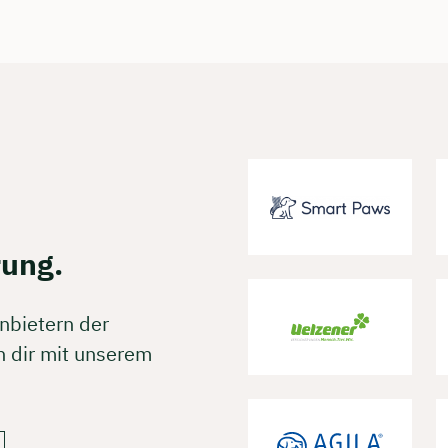
rei & unverbindlich
en Sie jetzt Ihren Wunschtermin:
ting buchen
rung.
nbietern der
 dir mit unserem