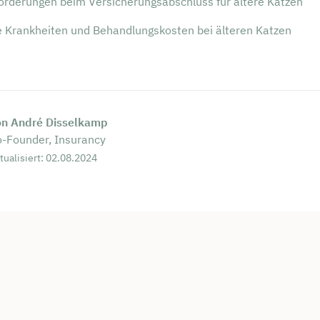
orderungen beim Versicherungsabschluss für ältere Katzen
e Krankheiten und Behandlungskosten bei älteren Katzen
on André Disselkamp
-Founder, Insurancy
tualisiert: 02.08.2024