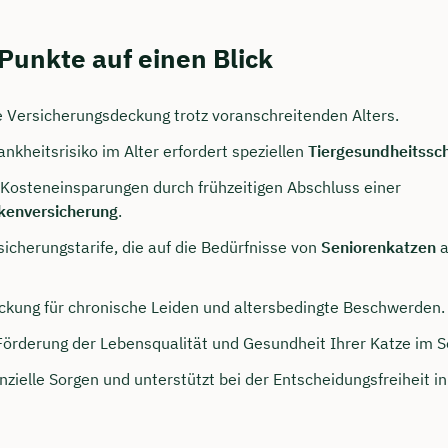
Punkte auf einen Blick
Versicherungsdeckung trotz voranschreitenden Alters.
nkheitsrisiko im Alter erfordert speziellen
Tiergesundheitssc
e Kosteneinsparungen durch frühzeitigen Abschluss einer
kenversicherung
.
sicherungstarife, die auf die Bedürfnisse von
Seniorenkatzen
a
persönliches
ngsgespräch mit Jonas
ckung für chronische Leiden und altersbedingte Beschwerden.
sichern 🤝
 Förderung der Lebensqualität und Gesundheit Ihrer Katze im S
nzielle Sorgen und unterstützt bei der Entscheidungsfreiheit in
 dich Montag bis Freitag von 8 bis 18 Uhr
ca. 30 Minuten