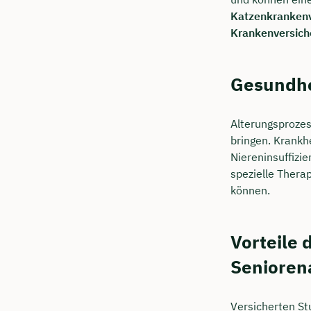
Katzenkrankenv
Krankenversich
Gesundhei
Alterungsprozes
bringen. Krankh
Niereninsuffizi
spezielle Thera
können.
Vorteile
Senioren
Versicherten St