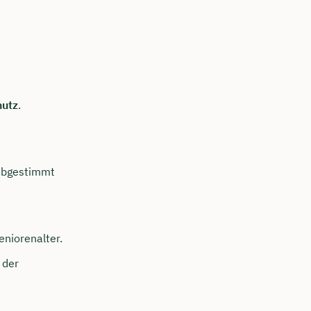
hutz
.
bgestimmt
eniorenalter.
 der