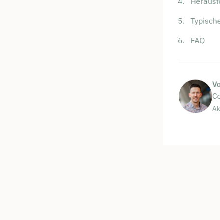
Herausf
Typisch
FAQ
V
Co
Ak