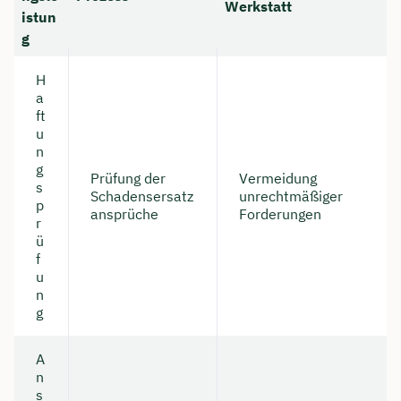
Werkstatt
istun
g
H
a
ft
u
n
g
Prüfung der
Vermeidung
s
Schadensersatz
unrechtmäßiger
p
ansprüche
Forderungen
r
ü
f
u
n
g
A
n
s