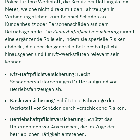
Police für Ihre Werkstatt, die Schutz bei Haftungsfällen
bietet, welche nicht direkt mit den Fahrzeugen in
Verbindung stehen, zum Beispiel Schäden an
Kundenbesitz oder Personenschäden auf dem
Betriebsgelände. Die
Zusatzhaftpflichtversicherung
nimmt
eine ergänzende Rolle ein, indem sie spezielle Risiken
abdeckt, die über die generelle Betriebshaftpflicht
hinausgehen und für Kfz-Werkstätten relevant sein
können.
Kfz-Haftpflichtversicherung
: Deckt
Schadenersatzforderungen Dritter aufgrund von
Betriebsfahrzeugen ab.
Jetzt persönliches
Kaskoversicherung
: Schützt die Fahrzeuge der
Werkstatt vor Schäden durch verschiedene Risiken.
Beratungsgespräch mit Jonas
Ubben sichern 🤝
Betriebshaftpflichtversicherung
: Schützt das
Unternehmen vor Ansprüchen, die im Zuge der
Wir beraten dich Montag bis Freitag von 8 bis
betrieblichen Tätigkeit entstehen.
18 Uhr