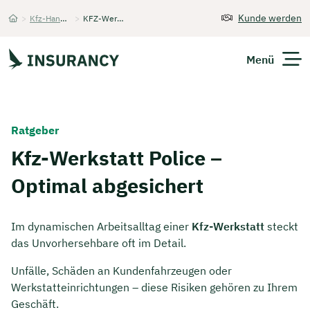
Kunde werden
>
Kfz-Handel/Handwerk
>
KFZ-Werkstatt Police
Startseite
Menü
Versicherungen
Ratgeber
Unternehmen
Kfz-Werkstatt Police –
Optimal abgesichert
Finanzen
Expats
Im dynamischen Arbeitsalltag einer
Kfz-Werkstatt
steckt
das Unvorhersehbare oft im Detail.
Über Uns
Unfälle, Schäden an Kundenfahrzeugen oder
Werkstatteinrichtungen – diese Risiken gehören zu Ihrem
Kontakt
Geschäft.