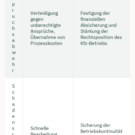
p
r
Verteidigung
Festigung der
u
gegen
finanziellen
c
unberechtigte
Absicherung und
h
Ansprüche,
Stärkung der
s
Übernahme von
Rechtsposition des
a
Prozesskosten
Kfz-Betriebs
b
w
e
h
r
S
c
h
a
d
e
n
Sicherung der
s
Schnelle
Betriebskontinuität
r
Bearbeitung