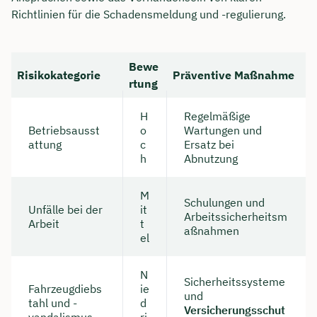
Richtlinien für die Schadensmeldung und -regulierung.
Bewe
Risikokategorie
Präventive Maßnahme
rtung
H
Regelmäßige
Betriebsausst
o
Wartungen und
attung
c
Ersatz bei
h
Abnutzung
M
Schulungen und
Unfälle bei der
it
Arbeitssicherheitsm
Arbeit
t
aßnahmen
el
N
Sicherheitssysteme
Fahrzeugdiebs
ie
und
tahl und -
d
Versicherungsschut