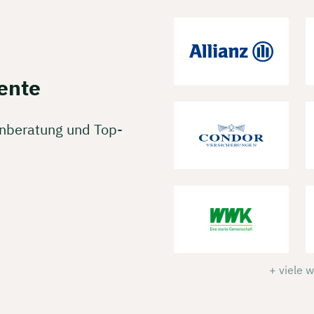
ente
enberatung und Top-
+ viele 