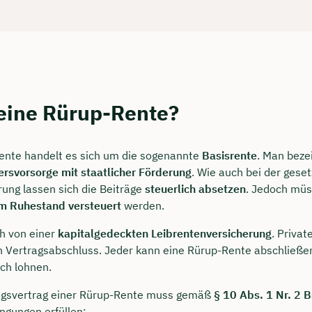
 eine Rürup-Rente?
ente handelt es sich um die sogenannte
Basisrente
. Man beze
tersvorsorge mit staatlicher Förderung
. Wie auch bei der geset
ung lassen sich die Beiträge
steuerlich absetzen
. Jedoch müs
m Ruhestand versteuert
werden.
h von einer
kapitalgedeckten Leibrentenversicherung
. Privat
 Vertragsabschluss. Jeder kann eine Rürup-Rente abschließen,
ich lohnen.
ngsvertrag einer Rürup-Rente muss gemäß
§ 10 Abs. 1 Nr. 2 
ngungen erfüllen: