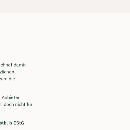
ichnet damit
zlichen
sen die
e Anbieter
 doch nicht für
Bstb. b EStG