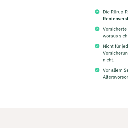
Kostenf
Die Rürup-Re
Rentenvers
🗓️ Wähl
Versicherte
woraus sich
Nicht für je
Mee
Versicherung
nicht.
Vor allem
S
Altersvorsor