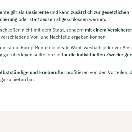
rei & unverbindlich
nte gilt als
Basisrente
und kann
zusätzlich zur gesetzlichen
icherung
oder stattdessen abgeschlossen werden.
en Sie jetzt Ihren Wunschtermin:
 schließen nicht mit dem Staat, sondern
mit einem Versicherer
 verschiedene Vor- und Nachteile ergeben können.
den ist die Rürup-Rente die ideale Wahl, weshalb jeder vor Abs
ting buchen
 gut überlegen sollte, ob sie
für die individuellen Zwecke ge
elbstständige und Freiberufler
profitieren von den Vorteilen, d
ge zu bieten hat.