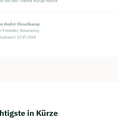
und um das Thema Rürup-Rente
on André Disselkamp
-Founder, Insurancy
tualisiert: 13.07.2024
persönliches
ngsgespräch mit Christian
ichern 🤝
 dich Montag bis Freitag von 8 bis 18 Uhr
htigste in Kürze
ca. 30 Minuten