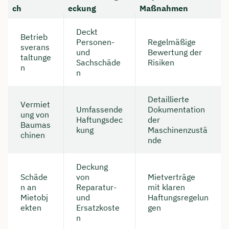
ch
eckung
Maßnahmen
Deckt
Betrieb
Personen-
Regelmäßige
sverans
und
Bewertung der
taltunge
Sachschäde
Risiken
n
n
Detaillierte
Vermiet
Umfassende
Dokumentation
ung von
Haftungsdec
der
Baumas
kung
Maschinenzustä
chinen
nde
Deckung
Schäde
von
Mietverträge
n an
Reparatur-
mit klaren
Mietobj
und
Haftungsregelun
ekten
Ersatzkoste
gen
n