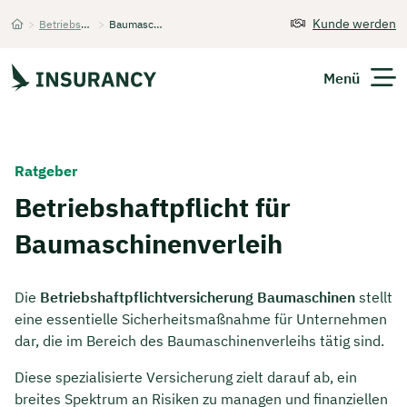
Kunde werden
>
Betriebshaftpflichtversicherung
>
Baumaschinenverleih
Startseite
Menü
Versicherungen
Ratgeber
Unternehmen
Betriebshaftpflicht für
Baumaschinenverleih
Finanzen
Expats
Die
Betriebshaftpflichtversicherung Baumaschinen
stellt
eine essentielle Sicherheitsmaßnahme für Unternehmen
Über Uns
dar, die im Bereich des Baumaschinenverleihs tätig sind.
Diese spezialisierte Versicherung zielt darauf ab, ein
Kontakt
breites Spektrum an Risiken zu managen und finanziellen