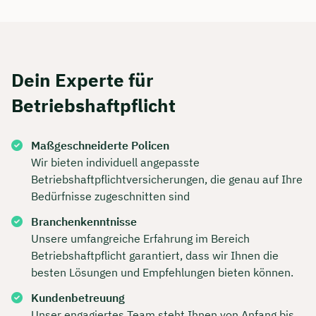
Dein Experte für
Betriebshaftpflicht
Maßgeschneiderte Policen
Wir bieten individuell angepasste
Betriebshaftpflichtversicherungen, die genau auf Ihre
Bedürfnisse zugeschnitten sind
Jetzt persönliches
Branchenkenntnisse
Unsere umfangreiche Erfahrung im Bereich
Beratungsgespräch mit
Betriebshaftpflicht garantiert, dass wir Ihnen die
Tobias Niendieck sichern 🤝
besten Lösungen und Empfehlungen bieten können.
Wir beraten dich Montag bis Freitag von 8 bis
Kundenbetreuung
18 Uhr
Unser engagiertes Team steht Ihnen von Anfang bis