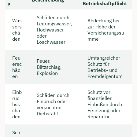
p
Betriebshaftpflicht
Schäden durch
Was
Abdeckung bis
Leitungswasser,
sers
zur Höhe der
Hochwasser
chä
Versicherungssu
oder
den
mme
Löschwasser
Feu
Umfangreicher
Feuer,
ersc
Schutz für
Blitzschlag,
häd
Betriebs- und
Explosion
en
Fremdeigentum
Einb
Schutz vor
Schäden durch
ruc
finanziellen
Einbruch oder
hss
Einbußen durch
versuchten
chä
Ersetzung oder
Diebstahl
den
Reparatur
Sch