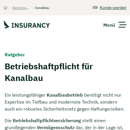
Kunde werden
>
Betriebshaftpflichtversicherung
>
Kanalbau
Startseite
Menü
Versicherungen
Ratgeber
Unternehmen
Betriebshaftpflicht für
Kanalbau
Finanzen
Expats
Ein leistungsfähiger
Kanalbaubetrieb
benötigt nicht nur
Expertise im Tiefbau und modernste Technik, sondern
Über Uns
auch ein robustes Sicherheitsnetz gegen Haftungsrisiken.
Die
Betriebshaftpflichtversicherung
stellt einen
Kontakt
grundlegenden
Vermögensschutz
dar, der in der Lage ist,