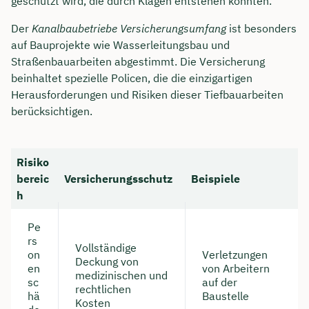
geschützt wird, die durch Klagen entstehen könnten.
Der
Kanalbaubetriebe Versicherungsumfang
ist besonders
auf Bauprojekte wie Wasserleitungsbau und
Straßenbauarbeiten abgestimmt. Die Versicherung
beinhaltet spezielle Policen, die die einzigartigen
Herausforderungen und Risiken dieser Tiefbauarbeiten
berücksichtigen.
Risiko
bereic
Versicherungsschutz
Beispiele
h
Pe
rs
Vollständige
on
Verletzungen
Deckung von
en
von Arbeitern
medizinischen und
sc
auf der
rechtlichen
hä
Baustelle
Kosten