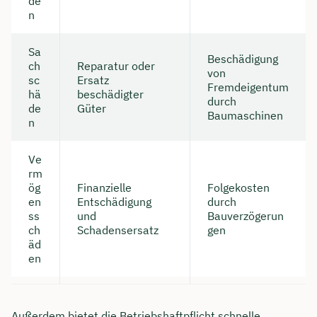
de
n
Sa
Beschädigung
ch
Reparatur oder
von
sc
Ersatz
Fremdeigentum
hä
beschädigter
durch
de
Güter
Baumaschinen
n
Ve
rm
ög
Finanzielle
Folgekosten
en
Entschädigung
durch
ss
und
Bauverzögerun
Jetzt persönliches
ch
Schadensersatz
gen
äd
Beratungsgespräch mit
en
Tobias Niendieck sichern 🤝
Wir beraten dich Montag bis Freitag von 8 bis
18 Uhr
Außerdem bietet die Betriebshaftpflicht schnelle