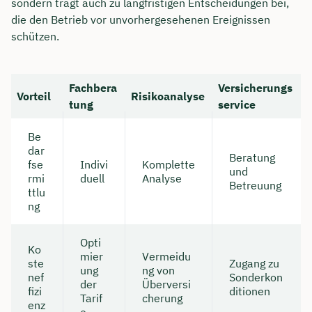
sondern trägt auch zu langfristigen Entscheidungen bei,
die den Betrieb vor unvorhergesehenen Ereignissen
schützen.
Fachbera
Versicherungs
Vorteil
Risikoanalyse
tung
service
Be
dar
Beratung
fse
Indivi
Komplette
und
rmi
duell
Analyse
Betreuung
ttlu
ng
Opti
Ko
mier
Vermeidu
ste
Zugang zu
ung
ng von
nef
Sonderkon
der
Überversi
fizi
ditionen
Tarif
cherung
enz