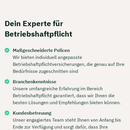
Dauer: ca. 30 Minuten
Dein Experte für
Kostenfrei & unverbindlich
Betriebshaftpflicht
🗓️ Wählen Sie jetzt Ihren Wunschtermin:
Maßgeschneiderte Policen
Wir bieten individuell angepasste
Meeting buchen
Betriebshaftpflichtversicherungen, die genau auf Ihre
Bedürfnisse zugeschnitten sind
Branchenkenntnisse
Unsere umfangreiche Erfahrung im Bereich
Betriebshaftpflicht garantiert, dass wir Ihnen die
besten Lösungen und Empfehlungen bieten können.
Kundenbetreuung
Unser engagiertes Team steht Ihnen von Anfang bis
Ende zur Verfügung und sorgt dafür, dass Ihre