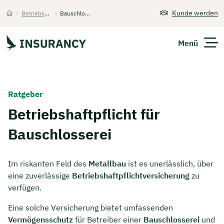
Kunde werden
>
Betriebshaftpflichtversicherung
>
Bauschlosserei
Startseite
Menü
Versicherungen
Ratgeber
Unternehmen
Betriebshaftpflicht für
Bauschlosserei
Finanzen
Expats
Im riskanten Feld des
Metallbau
ist es unerlässlich, über
eine zuverlässige
Betriebshaftpflichtversicherung
zu
Über Uns
verfügen.
Eine solche Versicherung bietet umfassenden
Kontakt
Vermögensschutz
für Betreiber einer
Bauschlosserei
und