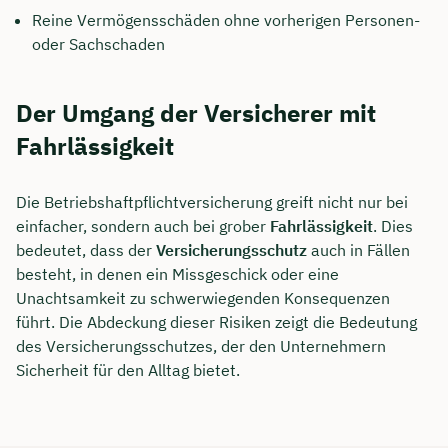
Reine Vermögensschäden ohne vorherigen Personen-
oder Sachschaden
Der Umgang der Versicherer mit
Fahrlässigkeit
Die Betriebshaftpflichtversicherung greift nicht nur bei
einfacher, sondern auch bei grober
Fahrlässigkeit
. Dies
bedeutet, dass der
Versicherungsschutz
auch in Fällen
besteht, in denen ein Missgeschick oder eine
Unachtsamkeit zu schwerwiegenden Konsequenzen
Jetzt persönliches
führt. Die Abdeckung dieser Risiken zeigt die Bedeutung
Beratungsgespräch mit
des Versicherungsschutzes, der den Unternehmern
Sicherheit für den Alltag bietet.
Tobias Niendieck sichern 🤝
Wir beraten dich Montag bis Freitag von 8 bis
18 Uhr