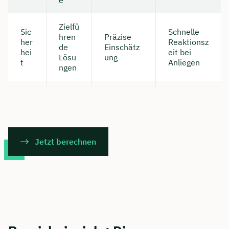
e
Zielfü
Sic
Schnelle
hren
Präzise
her
Reaktionsz
de
Einschätz
hei
eit bei
Lösu
ung
t
Anliegen
ngen
Jetzt berechnen