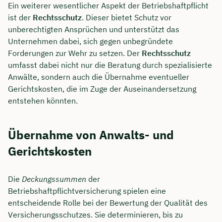
Ein weiterer wesentlicher Aspekt der Betriebshaftpflicht
ist der
Rechtsschutz
. Dieser bietet Schutz vor
Dauer: ca. 30 Minuten
unberechtigten Ansprüchen und unterstützt das
Kostenfrei & unverbindlich
Unternehmen dabei, sich gegen unbegründete
Forderungen zur Wehr zu setzen. Der
Rechtsschutz
umfasst dabei nicht nur die Beratung durch spezialisierte
🗓️ Wählen Sie jetzt Ihren Wunschtermin:
Anwälte, sondern auch die Übernahme eventueller
Gerichtskosten, die im Zuge der Auseinandersetzung
entstehen könnten.
Meeting buchen
Übernahme von Anwalts- und
Gerichtskosten
Die
Deckungssummen
der
Betriebshaftpflichtversicherung spielen eine
entscheidende Rolle bei der Bewertung der Qualität des
Versicherungsschutzes. Sie determinieren, bis zu