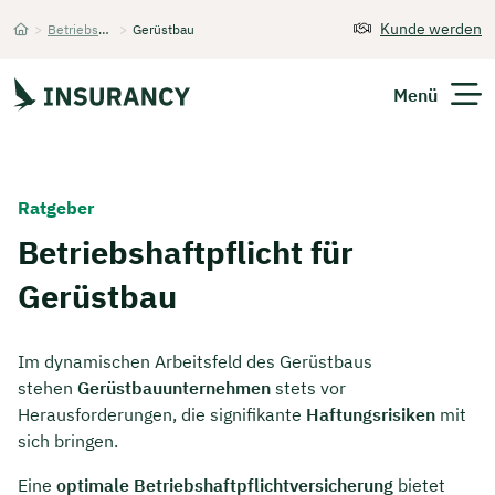
Kunde werden
>
Betriebshaftpflichtversicherung
>
Gerüstbau
Startseite
Menü
Versicherungen
Ratgeber
Unternehmen
Betriebshaftpflicht für
Gerüstbau
Finanzen
Expats
Im dynamischen Arbeitsfeld des Gerüstbaus
stehen
Gerüstbauunternehmen
stets vor
Über Uns
Herausforderungen, die signifikante
Haftungsrisiken
mit
sich bringen.
Kontakt
Eine
optimale Betriebshaftpflichtversicherung
bietet