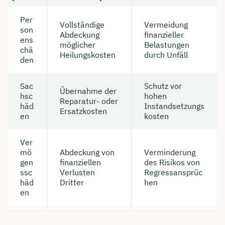
Per
Vollständige
Vermeidung
son
Abdeckung
finanzieller
ens
möglicher
Belastungen
chä
Heilungskosten
durch Unfäll
den
Sac
Schutz vor
Übernahme der
hsc
hohen
Reparatur- oder
häd
Instandsetzungs
Ersatzkosten
en
kosten
Ver
mö
Abdeckung von
Verminderung
gen
finanziellen
des Risikos von
ssc
Verlusten
Regressansprüc
häd
Dritter
hen
en