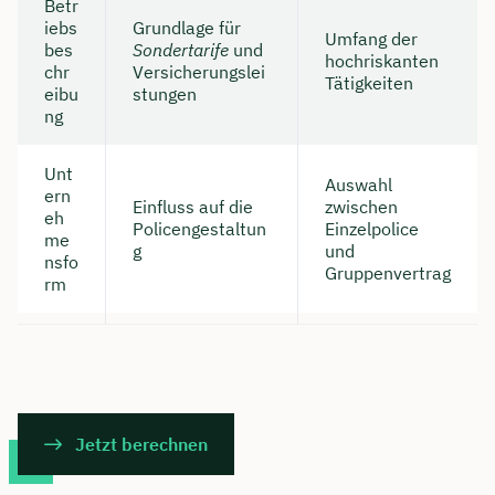
Betr
iebs
Grundlage für
Umfang der
bes
Sondertarife
und
hochriskanten
chr
Versicherungslei
Tätigkeiten
eibu
stungen
ng
Unt
Auswahl
ern
Einfluss auf die
zwischen
eh
Policengestaltun
Einzelpolice
me
g
und
nsfo
Gruppenvertrag
rm
Jetzt berechnen