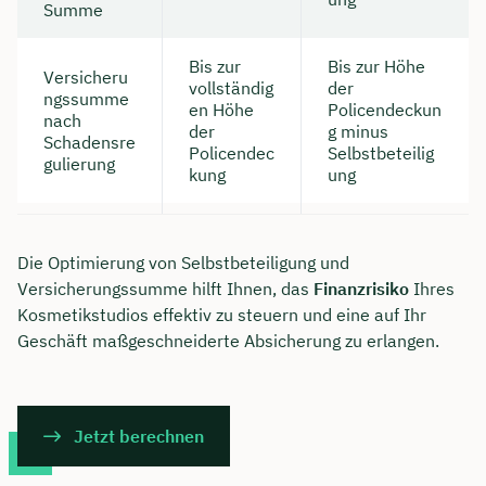
Summe
Bis zur
Bis zur Höhe
Versicheru
vollständig
der
ngssumme
en Höhe
Policendeckun
nach
der
g minus
Schadensre
Policendec
Selbstbeteilig
gulierung
kung
ung
Die Optimierung von Selbstbeteiligung und
Versicherungssumme hilft Ihnen, das
Finanzrisiko
Ihres
Kosmetikstudios effektiv zu steuern und eine auf Ihr
Geschäft maßgeschneiderte Absicherung zu erlangen.
Jetzt berechnen