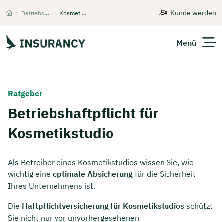
Kunde werden
>
Betriebshaftpflichtversicherung
>
Kosmetikstudio
Startseite
Menü
Versicherungen
Ratgeber
Unternehmen
Betriebshaftpflicht für
Kosmetikstudio
Finanzen
Expats
Als Betreiber eines Kosmetikstudios wissen Sie, wie
wichtig eine
optimale Absicherung
für die Sicherheit
Über Uns
Ihres Unternehmens ist.
Die
Haftpflichtversicherung für Kosmetikstudios
schützt
Kontakt
Sie nicht nur vor unvorhergesehenen