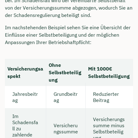
bei. Im Schadensfall wird der vereinbarte Selbstbehalt
von der Versicherungssumme abgezogen, wodurch Sie an
der Schadensregulierung beteiligt sind.
Im nachstehenden Beispiel sehen Sie eine Übersicht der
Einflüsse einer Selbstbeteiligung und der möglichen
Anpassungen Ihrer Betriebshaftpflicht:
Ohne
Versicherungsa
Mit 1000€
Selbstbeteilig
spekt
Selbstbeteiligung
ung
Jahresbeitr
Grundbeitr
Reduzierter
ag
ag
Beitrag
Im
Versicherungs
Schadensfa
Versicheru
summe minus
ll zu
ngssumme
Selbstbeteilig
zahlende
ung