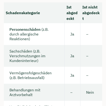
Ist
Ist nicht
Dauer: ca. 30 Minuten
Schadenskategorie
abged
abgedeck
Kostenfrei & unverbindlich
eckt
t
Personenschäden
(z.B.
🗓️ Wählen Sie jetzt Ihren Wunschtermin:
durch allergische
Ja
–
Reaktionen)
Meeting buchen
Sachschäden (z.B.
Verschmutzungen im
Ja
–
Kundeninterieur)
Vermögensfolgeschäden
Ja
–
(z.B. Betriebsausfall)
Behandlungen mit
–
Nein
Arztvorbehalt