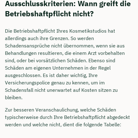
Ausschlusskriterien: Wann greift die
Betriebshaftpflicht nicht?
Die Betriebshaftpflicht Ihres Kosmetikstudios hat
allerdings auch ihre Grenzen. So werden
Schadensansprüche nicht übernommen, wenn sie aus
Behandlungen resultieren, die einem Arzt vorbehalten
sind, oder bei vorsätzlichen Schäden. Ebenso sind
Schäden am eigenen Unternehmen in der Regel
ausgeschlossen. Es ist daher wichtig, Ihre
Versicherungspolice genau zu kennen, um im
Schadensfall nicht unerwartet auf Kosten sitzen zu
Jetzt persönliches
bleiben.
Beratungsgespräch mit
Zur besseren Veranschaulichung, welche Schäden
Tobias Niendieck sichern 🤝
typischerweise durch Ihre Betriebshaftpflicht abgedeckt
werden und welche nicht, dient die folgende Tabelle:
Wir beraten dich Montag bis Freitag von 8 bis
18 Uhr