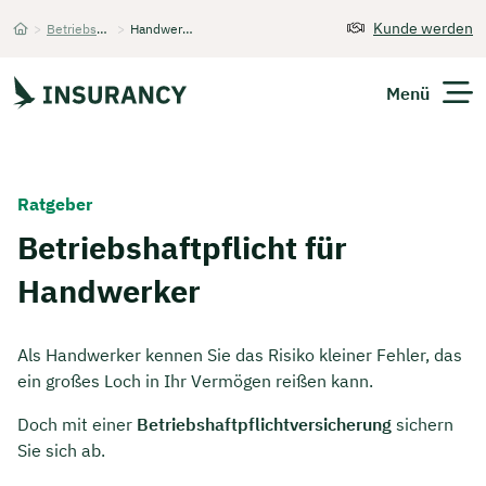
Kunde werden
>
Betriebshaftpflichtversicherung
>
Handwerker
Startseite
Menü
Versicherungen
Ratgeber
Unternehmen
Betriebshaftpflicht für
Handwerker
Finanzen
Expats
Als Handwerker kennen Sie das Risiko kleiner Fehler, das
ein großes Loch in Ihr Vermögen reißen kann.
Über Uns
Doch mit einer
Betriebshaftpflichtversicherung
sichern
Sie sich ab.
Kontakt