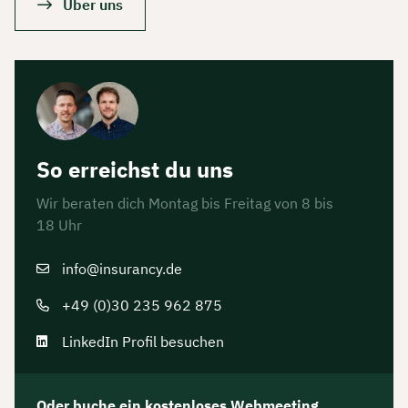
Über uns
So erreichst du uns
Wir beraten dich Montag bis Freitag von 8 bis
18 Uhr
info@insurancy.de
Jetzt persönliches
+49 (0)30 235 962 875
Beratungsgespräch mit
LinkedIn Profil besuchen
Tobias Niendieck sichern 🤝
Wir beraten dich Montag bis Freitag von 8 bis
18 Uhr
Oder buche ein kostenloses Webmeeting