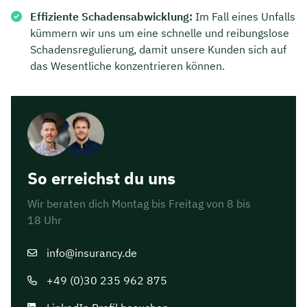
Effiziente Schadensabwicklung:
Im Fall eines Unfalls
kümmern wir uns um eine schnelle und reibungslose
Schadensregulierung, damit unsere Kunden sich auf
das Wesentliche konzentrieren können.
So erreichst du uns
Wir beraten dich Montag bis Freitag von 8 bis
18 Uhr
info@insurancy.de
+49 (0)30 235 962 875