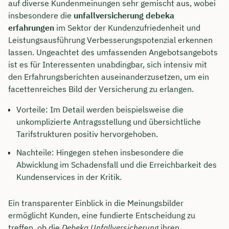
auf diverse Kundenmeinungen sehr gemischt aus, wobei
insbesondere die
unfallversicherung debeka
Dauer: ca. 30 Minuten
erfahrungen
im Sektor der Kundenzufriedenheit und
Kostenfrei & unverbindlich
Leistungsausführung Verbesserungspotenzial erkennen
lassen. Ungeachtet des umfassenden Angebotsangebots
ist es für Interessenten unabdingbar, sich intensiv mit
🗓️ Wählen Sie jetzt Ihren Wunschtermin:
den Erfahrungsberichten auseinanderzusetzen, um ein
facettenreiches Bild der Versicherung zu erlangen.
Meeting buchen
Vorteile: Im Detail werden beispielsweise die
unkomplizierte Antragsstellung und übersichtliche
Tarifstrukturen positiv hervorgehoben.
Nachteile: Hingegen stehen insbesondere die
Abwicklung im Schadensfall und die Erreichbarkeit des
Kundenservices in der Kritik.
Ein transparenter Einblick in die Meinungsbilder
ermöglicht Kunden, eine fundierte Entscheidung zu
treffen, ob die
Debeka Unfallversicherung
ihren