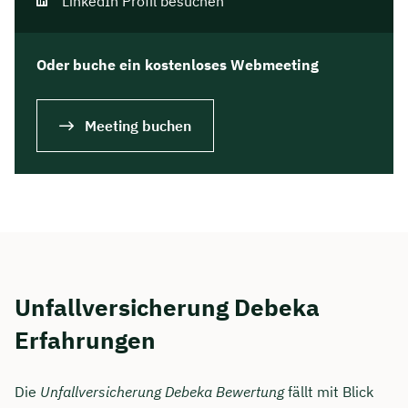
LinkedIn Profil besuchen
Oder buche ein kostenloses Webmeeting
Meeting buchen
Jetzt persönliches
Unfallversicherung Debeka
Beratungsgespräch mit Jonas
Erfahrungen
Ubben sichern 🤝
Wir beraten dich Montag bis Freitag von 8 bis
Die
Unfallversicherung Debeka Bewertung
fällt mit Blick
18 Uhr