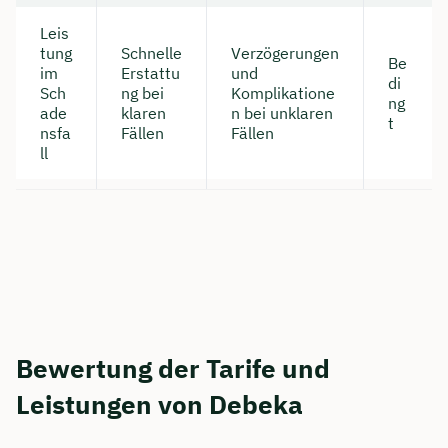
Leis
tung
Schnelle
Verzögerungen
Be
im
Erstattu
und
di
Sch
ng bei
Komplikatione
ng
ade
klaren
n bei unklaren
t
nsfa
Fällen
Fällen
ll
Bewertung der Tarife und
Leistungen von Debeka