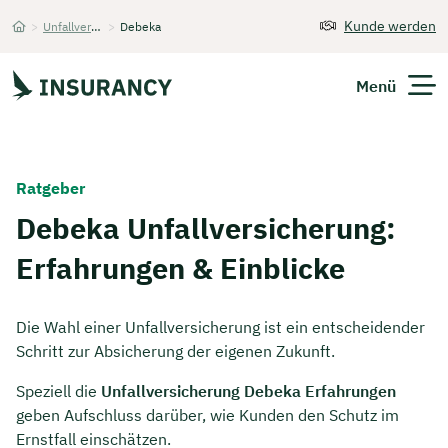
Kunde werden
>
Unfallversicherung
>
Debeka
Startseite
Menü
Versicherungen
Ratgeber
Unternehmen
Debeka Unfallversicherung:
Erfahrungen & Einblicke
Finanzen
Expats
Die Wahl einer Unfallversicherung ist ein entscheidender
Schritt zur Absicherung der eigenen Zukunft.
Über Uns
Speziell die
Unfallversicherung Debeka Erfahrungen
geben Aufschluss darüber, wie Kunden den Schutz im
Kontakt
Ernstfall einschätzen.