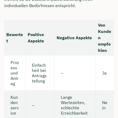
individuellen Bedürfnissen entspricht.
Von
Kunde
Bewerte
Positive
Negative Aspekte
n
t
Aspekte
empfo
hlen
Proz
Einfach
ess
heit bei
und
–
Ja
Antrags
Antr
tellung
ag
Kun
Lange
den
Wartezeiten,
Ne
–
serv
schlechte
in
ice
Erreichbarkeit