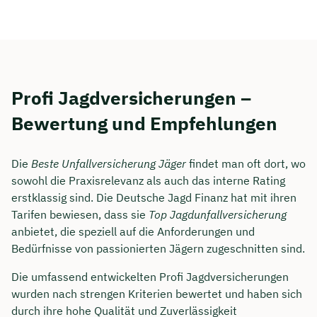
Dauer: ca. 30 Minuten
Kostenfrei & unverbindlich
Profi Jagdversicherungen –
🗓️ Wählen Sie jetzt Ihren Wunschtermin:
Bewertung und Empfehlungen
Meeting buchen
Die
Beste Unfallversicherung Jäger
findet man oft dort, wo
sowohl die Praxisrelevanz als auch das interne Rating
erstklassig sind. Die Deutsche Jagd Finanz hat mit ihren
Tarifen bewiesen, dass sie
Top Jagdunfallversicherung
anbietet, die speziell auf die Anforderungen und
Bedürfnisse von passionierten Jägern zugeschnitten sind.
Die umfassend entwickelten Profi Jagdversicherungen
wurden nach strengen Kriterien bewertet und haben sich
durch ihre hohe Qualität und Zuverlässigkeit