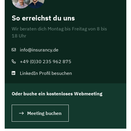
So erreichst du uns
Wir beraten dich Montag bis Freitag von 8 bis
18 Uhr
info@insurancy.de
+49 (0)30 235 962 875
LinkedIn Profil besuchen
Jetzt persönliches
Oder buche ein kostenloses Webmeeting
Beratungsgespräch mit Jonas
Ubben sichern 🤝
Meeting buchen
Wir beraten dich Montag bis Freitag von 8 bis
18 Uhr