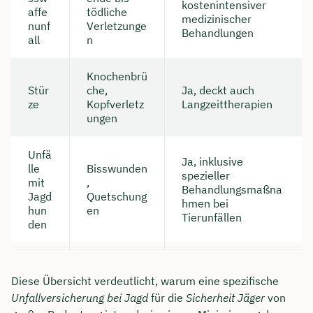
kostenintensiver
affe
tödliche
medizinischer
nunf
Verletzunge
Behandlungen
all
n
Knochenbrü
Stür
che,
Ja, deckt auch
ze
Kopfverletz
Langzeittherapien
ungen
Unfä
Ja, inklusive
lle
Bisswunden
spezieller
mit
,
Behandlungsmaßna
Jagd
Quetschung
hmen bei
hun
en
Tierunfällen
den
Diese Übersicht verdeutlicht, warum eine spezifische
Unfallversicherung bei Jagd
für die
Sicherheit Jäger
von