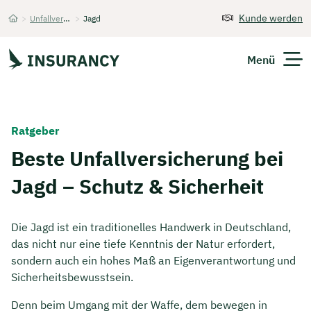
Kunde werden
>
Unfallversicherung
>
Jagd
Startseite
Menü
Versicherungen
Ratgeber
Unternehmen
Beste Unfallversicherung bei
Jagd – Schutz & Sicherheit
Finanzen
Expats
Die Jagd ist ein traditionelles Handwerk in Deutschland,
das nicht nur eine tiefe Kenntnis der Natur erfordert,
Über Uns
sondern auch ein hohes Maß an Eigenverantwortung und
Sicherheitsbewusstsein.
Kontakt
Denn beim Umgang mit der Waffe, dem bewegen in