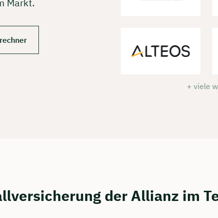
m Markt.
srechner
+ viele 
llversicherung der Allianz im T