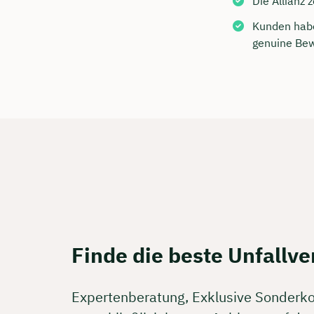
Die Allianz 
Kostenf
Kunden haben
genuine Bew
🗓️ Wähl
Mee
Finde die beste Unfallve
Expertenberatung, Exklusive Sonderk