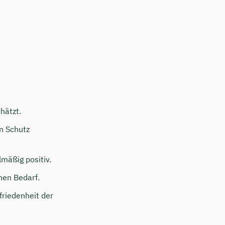
chätzt.
n Schutz
lmäßig positiv.
hen Bedarf.
riedenheit der