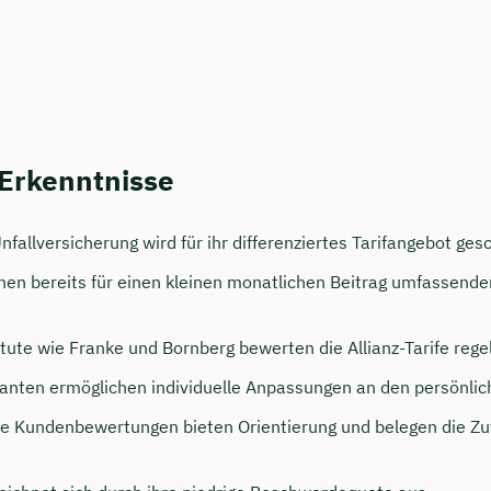
 Erkenntnisse
Unfallversicherung wird für ihr differenziertes Tarifangebot ges
en bereits für einen kleinen monatlichen Beitrag umfassende
persönliches
ngsgespräch mit Jonas
tute wie Franke und Bornberg bewerten die Allianz-Tarife rege
sichern 🤝
rianten ermöglichen individuelle Anpassungen an den persönlic
 dich Montag bis Freitag von 8 bis 18 Uhr
e Kundenbewertungen bieten Orientierung und belegen die Zuf
ca. 30 Minuten