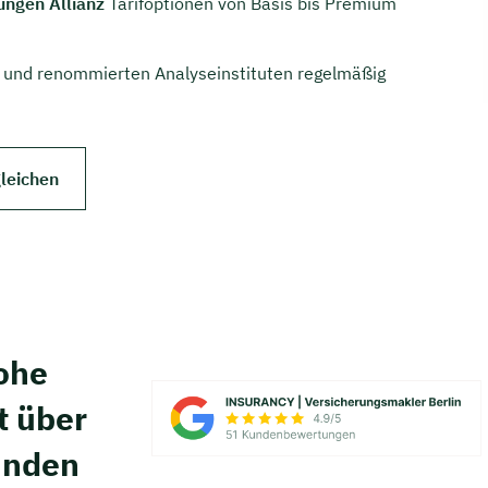
ungen Allianz
Tarifoptionen von Basis bis Premium
 und renommierten Analyseinstituten regelmäßig
gleichen
hohe
t über
unden