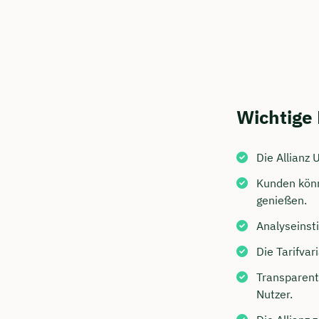
Wichtige
Die Allianz 
Kunden könn
Jetzt 
genießen.
Beratu
Analyseinsti
Ubben 
Die Tarifva
Wir beraten
Transparent
Nutzer.
Dauer: 