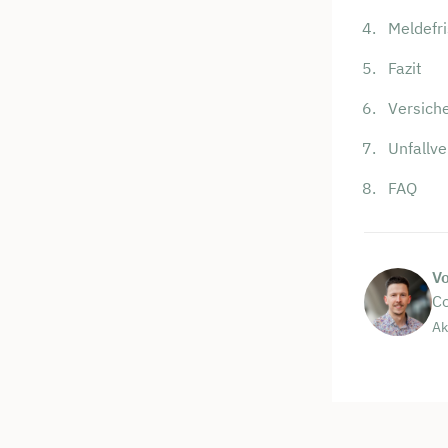
Meldefr
Fazit
Versich
Unfallv
FAQ
V
Co
Ak