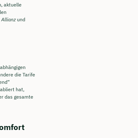
h, aktuelle
len
 Allianz
und
unabhängigen
ndere die Tarife
gend“
abliert hat,
ber das gesamte
Komfort