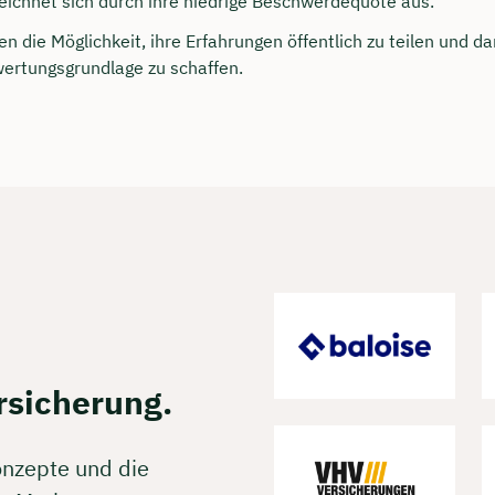
zeichnet sich durch ihre niedrige Beschwerdequote aus.
rei & unverbindlich
 die Möglichkeit, ihre Erfahrungen öffentlich zu teilen und da
ertungsgrundlage zu schaffen.
en Sie jetzt Ihren Wunschtermin:
ting buchen
rsicherung.
onzepte und die