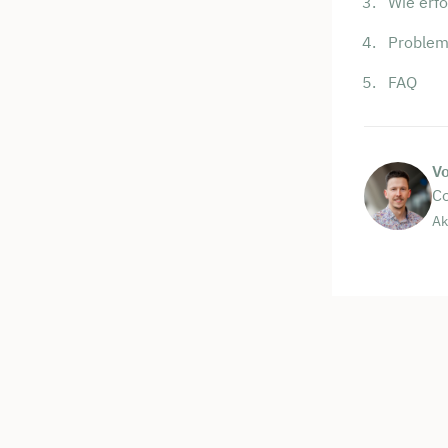
Wie erfo
Problem
FAQ
V
Co
Ak