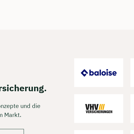
rei & unverbindlich
en Sie jetzt Ihren Wunschtermin:
ting buchen
rsicherung.
onzepte und die
m Markt.