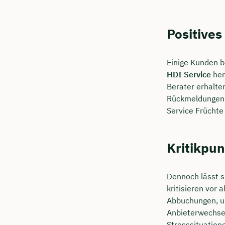
Positive
Einige Kunden b
HDI Service
her
Berater erhalte
Rückmeldungen t
Service Früchte
Kritikpu
Dennoch lässt s
kritisieren vor
Abbuchungen, un
Anbieterwechsel
Stresssituation