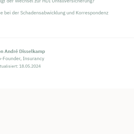
lgt der Wechsel zur HDI Unfallversicherung?
e bei der Schadensabwicklung und Korrespondenz
on André Disselkamp
-Founder, Insurancy
tualisiert: 18.05.2024