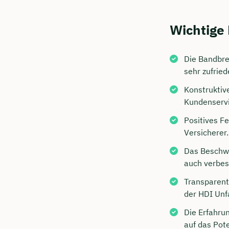
Wichtige
Die Bandbre
sehr zufried
Konstruktiv
Kundenservi
Positives F
Versicherer.
Jetzt 
Das Beschw
Beratu
auch verbes
Ubben 
Transparent
der HDI Unf
Wir beraten
Die Erfahru
Dauer: 
auf das Pot