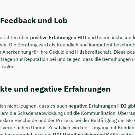
s Feedback und Lob
erichten über
positive Erfahrungen HDI
und heben insbesond
vor. Die Beratung wird als freundlich und kompetent beschrieb
n Anerkennung für ihre Geduld und Hilfsbereitschaft. Diese pos
ragen zur Reputation bei und zeigen, dass die Bemühungen u
 tragen.
nkte und negative Erfahrungen
ich nicht leugnen, dass es auch
negative Erfahrungen HDI
gib
 allem die Schadensabwicklung und die Kommunikation. Überr
klare Bescheide und der Prozess bei der Bestätigung der SF-
 verursachen Unmut. Zusätzlich wird der Umgang mit Kunden 
en beanstandet, was die
HDI Unfallversicherung Kritik
weiter 