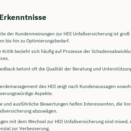
 Erkenntnisse
ite der Kundenmeinungen zur HDI Unfallversicherung ist groß 
en bis hin zu Optimierungsbedarf.
e Kritik bezieht sich häufig auf Prozesse der Schadensabwickl
ces.
eedback betont oft die Qualität der Beratung und Unterstützun
persönliches
erdemanagement des HDI zeigt nach Kundenaussagen sowohl
ngsgespräch mit Jonas
serungswürdige Aspekte.
sichern 🤝
e und ausführliche Bewertungen helfen Interessenten, die Vor
allversicherung abzuwägen.
 dich Montag bis Freitag von 8 bis 18 Uhr
ngen mit dem Wechsel zur HDI Unfallversicherung sind mixed,
ca. 30 Minuten
enzial zur Verbesserung.