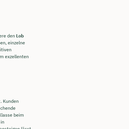
ere den
Lob
en, einzelne
itiven
m exzellenten
t. Kunden
aschende
Klasse beim
in
ansteigen lässt.