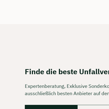
Kostenf
🗓️ Wähl
Mee
Finde die beste Unfallve
Expertenberatung, Exklusive Sonderk
ausschließlich besten Anbieter auf de