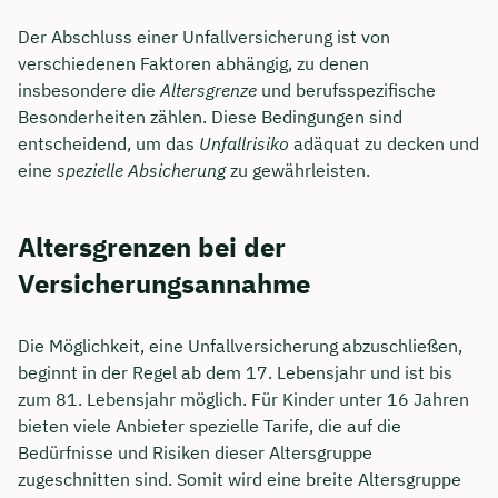
Der Abschluss einer Unfallversicherung ist von
Dauer: ca. 30 Minuten
verschiedenen Faktoren abhängig, zu denen
Kostenfrei & unverbindlich
insbesondere die
Altersgrenze
und berufsspezifische
Besonderheiten zählen. Diese Bedingungen sind
entscheidend, um das
Unfallrisiko
adäquat zu decken und
🗓️ Wählen Sie jetzt Ihren Wunschtermin:
eine
spezielle Absicherung
zu gewährleisten.
Meeting buchen
Altersgrenzen bei der
Versicherungsannahme
Die Möglichkeit, eine Unfallversicherung abzuschließen,
beginnt in der Regel ab dem 17. Lebensjahr und ist bis
zum 81. Lebensjahr möglich. Für Kinder unter 16 Jahren
bieten viele Anbieter spezielle Tarife, die auf die
Bedürfnisse und Risiken dieser Altersgruppe
zugeschnitten sind. Somit wird eine breite Altersgruppe