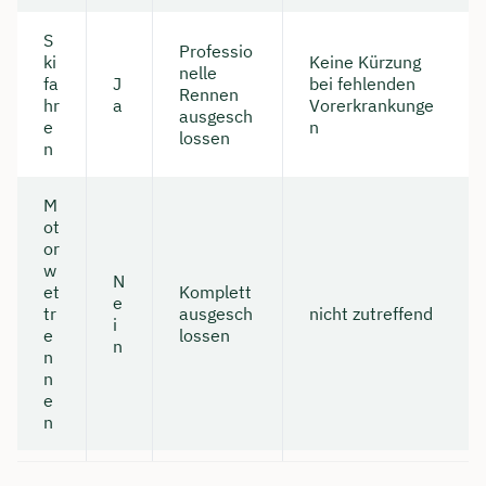
S
Professio
ki
Keine Kürzung
nelle
fa
J
bei fehlenden
Rennen
hr
a
Vorerkrankunge
ausgesch
e
n
lossen
n
M
ot
or
w
N
et
Komplett
e
tr
ausgesch
nicht zutreffend
i
e
lossen
n
n
n
e
n