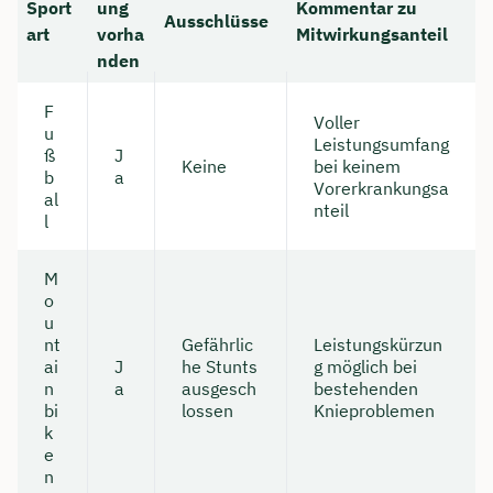
Sport
ung
Kommentar zu
Ausschlüsse
art
vorha
Mitwirkungsanteil
nden
F
Voller
u
Leistungsumfang
ß
J
Keine
bei keinem
b
a
Vorerkrankungsa
al
nteil
l
M
o
u
nt
Gefährlic
Leistungskürzun
ai
J
he Stunts
g möglich bei
n
a
ausgesch
bestehenden
bi
lossen
Knieproblemen
k
e
n