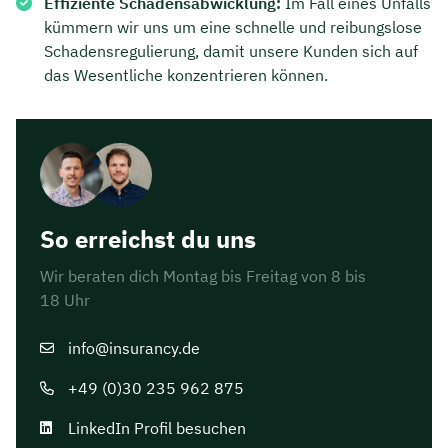
Effiziente Schadensabwicklung:
Im Fall eines Unfalls
kümmern wir uns um eine schnelle und reibungslose
Schadensregulierung, damit unsere Kunden sich auf
das Wesentliche konzentrieren können.
So erreichst du uns
Wir beraten dich Montag bis Freitag von 8 bis
18 Uhr
info@insurancy.de
+49 (0)30 235 962 875
LinkedIn Profil besuchen