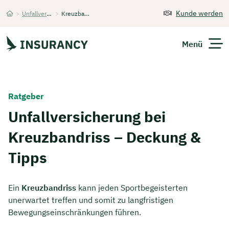
Kunde werden
>
Unfallversicherung
>
Kreuzbandriss
Startseite
Menü
Versicherungen
Ratgeber
Unternehmen
Unfallversicherung bei
Kreuzbandriss – Deckung &
Finanzen
Tipps
Expats
Über Uns
Ein
Kreuzbandriss
kann jeden Sportbegeisterten
unerwartet treffen und somit zu langfristigen
Bewegungseinschränkungen führen.
Kontakt