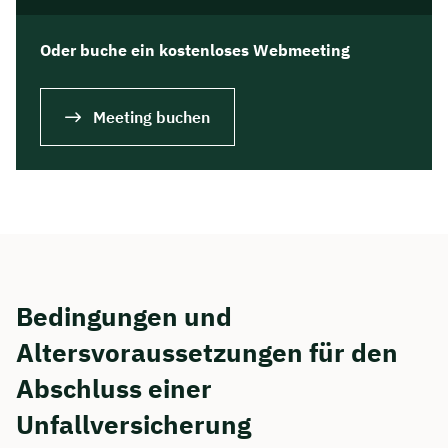
Oder buche ein kostenloses Webmeeting
Meeting buchen
Bedingungen und
Jetzt persönliches
Beratungsgespräch mit Jonas
Altersvoraussetzungen für den
Ubben sichern 🤝
Abschluss einer
Unfallversicherung
Wir beraten dich Montag bis Freitag von 8 bis
18 Uhr