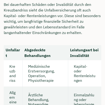
Bei dauerhaften Schäden oder Invalidität durch den
Kreuzbandriss sieht die Unfallversicherung oft auch
Kapital- oder Rentenleistungen vor. Diese sind besonders
wichtig, um langfristige finanzielle Sicherheit zu
gewährleisten und den Lebensstandard im Falle
langanhaltender Einschränkungen zu erhalten.
Unfallar
Abgedeckte
Leistungsart bei
t
Behandlungen
Invalidität
Kre
Medizinische
Kapital-
uzb
Erstversorgung,
oder
and
Operation,
Rentenleistu
riss
Physiotherapie
ngen
Allg
Ärztliche
Einmalzahlu
em
Behandlung,
ng oder
eine
Notwendige
lebenslange