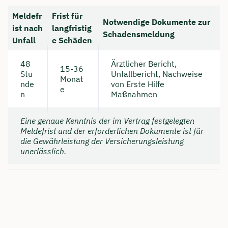
Meldefr
Frist für
Notwendige Dokumente zur
ist nach
langfristig
Schadensmeldung
Unfall
e Schäden
48
Ärztlicher Bericht,
15-36
Stu
Unfallbericht, Nachweise
Monat
nde
von Erste Hilfe
e
n
Maßnahmen
Eine genaue Kenntnis der im Vertrag festgelegten
Meldefrist und der erforderlichen Dokumente ist für
die Gewährleistung der Versicherungsleistung
unerlässlich.