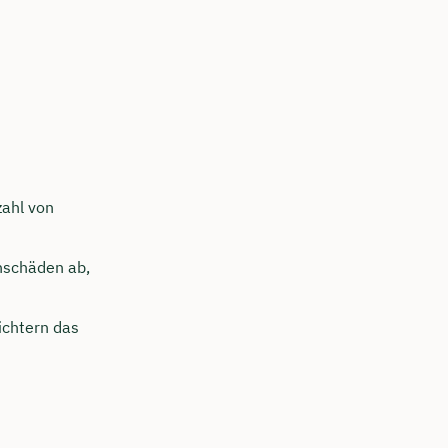
zahl von
nschäden ab,
ichtern das