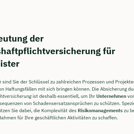
rei & unverbindlich
en Sie jetzt Ihren Wunschtermin:
eutung der
haftpflichtversicherung für
ting buchen
ister
r
sind Sie der Schlüssel zu zahlreichen Prozessen und Projekten
von Haftungsfällen mit sich bringen können. Die Absicherung du
chtversicherung
ist deshalb essentiell, um Ihr
Unternehmen
vor
nsequenzen von Schadensersatzansprüchen zu schützen. Spezi
ützen Sie dabei, die Komplexität des
Risikomanagements
zu b
Rahmen für Ihre geschäftlichen Aktivitäten zu schaffen.