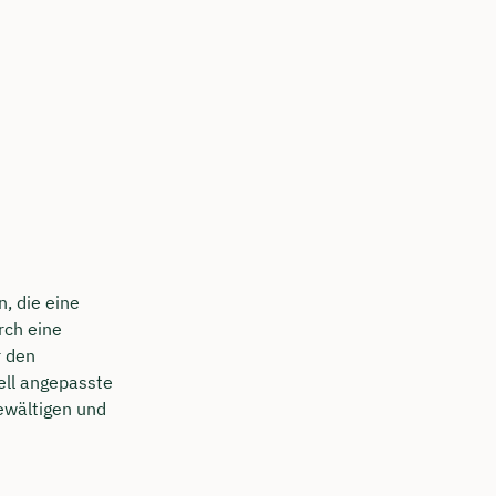
, die eine
rch eine
 den
ell angepasste
ewältigen und