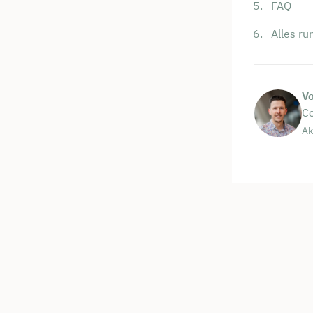
FAQ
Alles ru
V
Co
Ak