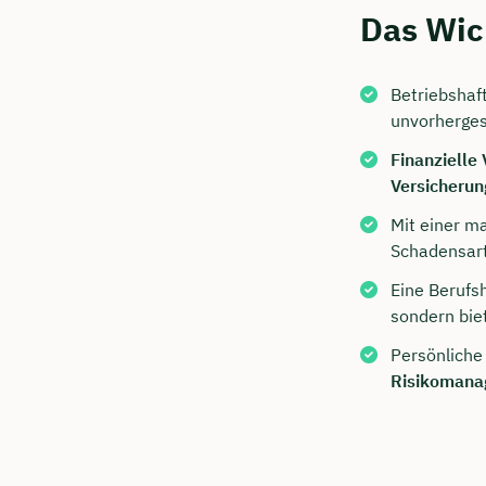
Das Wic
Betriebshaft
unvorherge
Finanzielle 
Versicherun
Mit einer 
Schadensart
Jetzt 
Eine Berufsh
sondern bie
Beratu
Persönliche
Niendi
Risikoman
Wir beraten
Dauer: 