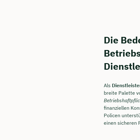
Kostenf
🗓️ Wähl
Die Bed
Betriebs
Mee
Dienstle
Als
Dienstleiste
breite Palette 
Betriebshaftpfli
finanziellen Ko
Policen unterst
einen sicheren 