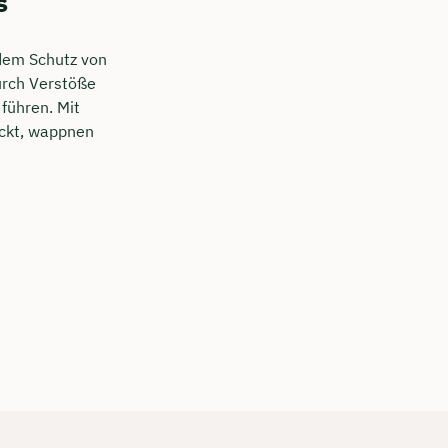
s
dem Schutz von
urch Verstöße
führen. Mit
eckt, wappnen