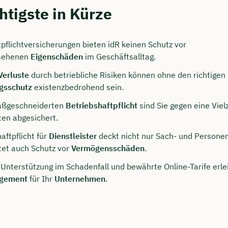
htigste in Kürze
pflichtversicherungen bieten idR keinen Schutz vor
sehenen
Eigenschäden
im Geschäftsalltag.
Verluste
durch betriebliche Risiken können ohne den richtigen
gsschutz
existenzbedrohend sein.
maßgeschneiderten
Betriebshaftpflicht
sind Sie gegen eine Viel
en abgesichert.
persönliches
aftpflicht für
Dienstleister
deckt nicht nur Sach- und Persone
tet auch Schutz vor
Vermögensschäden
.
ngsgespräch mit Tobias
 Unterstützung im Schadenfall und bewährte Online-Tarife erle
eck sichern 🤝
agement
für Ihr
Unternehmen
.
 dich Montag bis Freitag von 8 bis 18 Uhr
ca. 30 Minuten