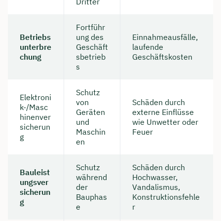
Dritter
Fortführ
Betriebs
ung des
Einnahmeausfälle,
unterbre
Geschäft
laufende
chung
sbetrieb
Geschäftskosten
s
Schutz
Elektroni
von
Schäden durch
k-/Masc
Geräten
externe Einflüsse
hinenver
und
wie Unwetter oder
sicherun
Maschin
Feuer
g
en
Schutz
Schäden durch
Bauleist
während
Hochwasser,
ungsver
der
Vandalismus,
sicherun
Bauphas
Konstruktionsfehle
g
e
r