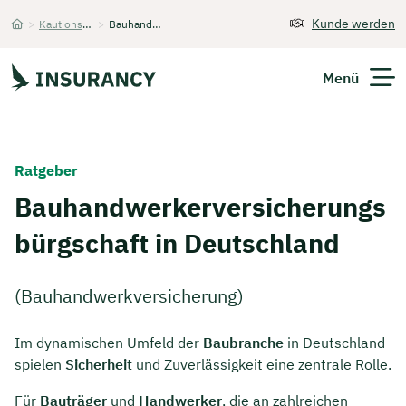
Kunde werden
>
Kautionsversicherung
>
Bauhandwerkversicherung
Startseite
Menü
Versicherungen
Ratgeber
Unternehmen
Bauhandwerkerversicherungs
bürgschaft in Deutschland
Finanzen
Expats
(Bauhandwerkversicherung)
Über Uns
Im dynamischen Umfeld der
Baubranche
in Deutschland
spielen
Sicherheit
und Zuverlässigkeit eine zentrale Rolle.
Kontakt
Für
Bauträger
und
Handwerker
, die an zahlreichen