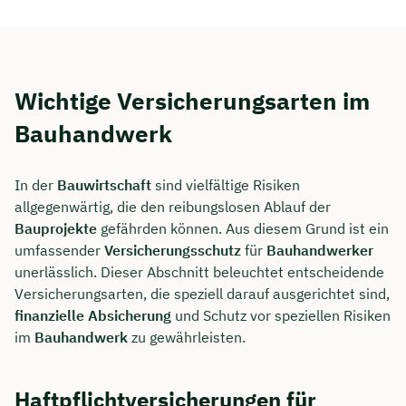
Wichtige Versicherungsarten im
Bauhandwerk
In der
Bauwirtschaft
sind vielfältige Risiken
allgegenwärtig, die den reibungslosen Ablauf der
Bauprojekte
gefährden können. Aus diesem Grund ist ein
umfassender
Versicherungsschutz
für
Bauhandwerker
unerlässlich. Dieser Abschnitt beleuchtet entscheidende
Jetzt persönliches
Versicherungsarten, die speziell darauf ausgerichtet sind,
Beratungsgespräch mit Jonas
finanzielle Absicherung
und Schutz vor speziellen Risiken
im
Bauhandwerk
zu gewährleisten.
Ubben sichern 🤝
Wir beraten dich Montag bis Freitag von 8 bis
Haftpflichtversicherungen für
18 Uhr