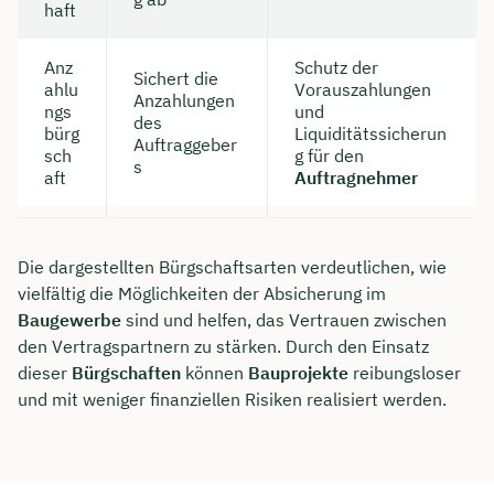
haft
Anz
Schutz der
Sichert die
ahlu
Vorauszahlungen
Anzahlungen
ngs
und
des
bürg
Liquiditätssicherun
Auftraggeber
sch
g für den
s
aft
Auftragnehmer
Die dargestellten Bürgschaftsarten verdeutlichen, wie
vielfältig die Möglichkeiten der Absicherung im
Baugewerbe
sind und helfen, das Vertrauen zwischen
den Vertragspartnern zu stärken. Durch den Einsatz
dieser
Bürgschaften
können
Bauprojekte
reibungsloser
und mit weniger finanziellen Risiken realisiert werden.