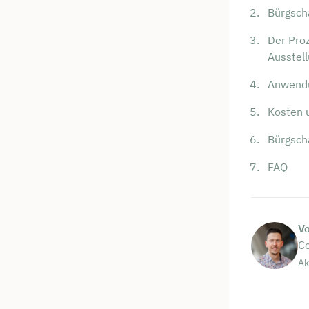
Bürgsch
Der Proz
Ausstel
Anwendu
Kosten 
Bürgsch
FAQ
V
Co
Ak