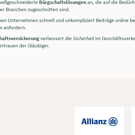
 maßgeschneiderte
Bürgschaftslösungen
an, die auf die Bedürf
er Branchen zugeschnitten sind.
nen Unternehmen schnell und unkompliziert Beiträge online b
n anfordern.
haftsversicherung
verbessert die
Sicherheit
im Geschäftsverke
ertrauen der Gläubiger.
persönliches
ngsgespräch mit Jonas
sichern 🤝
 dich Montag bis Freitag von 8 bis 18 Uhr
ca. 30 Minuten