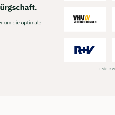
rei & unverbindlich
ürgschaft.
er um die optimale
en Sie jetzt Ihren Wunschtermin:
ting buchen
+ viele 