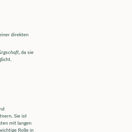
einer direkten
rgschaft
, da sie
licht.
und
nern. Sie ist
kten mit langen
ichtige Rolle in