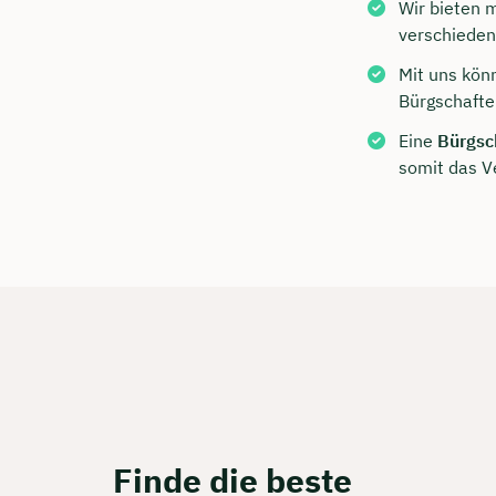
Wir bieten
verschieden
Mit uns kön
Bürgschafte
Eine
Bürgsc
somit das V
Jetzt 
Beratu
Ubben 
Wir beraten
Dauer: 
Finde die beste