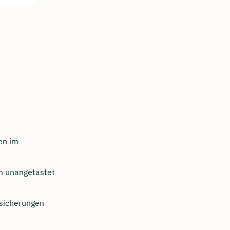
ken im
en unangetastet
rsicherungen