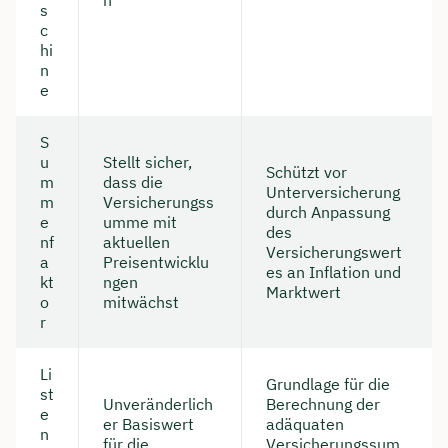
n
s
c
hi
n
e
S
u
Stellt sicher,
Schützt vor
m
dass die
Unterversicherung
m
Versicherungss
durch Anpassung
e
umme mit
des
nf
aktuellen
Versicherungswert
a
Preisentwicklu
es an Inflation und
kt
ngen
Marktwert
o
mitwächst
r
Li
Grundlage für die
st
Unveränderlich
Berechnung der
e
er Basiswert
adäquaten
n
für die
Versicherungssum