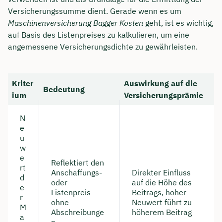
Versicherungssumme dient. Gerade wenn es um
Maschinenversicherung Bagger Kosten
geht, ist es wichtig,
auf Basis des Listenpreises zu kalkulieren, um eine
angemessene Versicherungsdichte zu gewährleisten.
Kriter
Auswirkung auf die
Bedeutung
ium
Versicherungsprämie
N
e
u
w
e
Reflektiert den
rt
Anschaffungs-
Direkter Einfluss
d
oder
auf die Höhe des
e
Listenpreis
Beitrags, hoher
r
ohne
Neuwert führt zu
M
Abschreibunge
höherem Beitrag
a