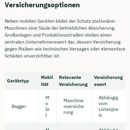
Versicherungsoptionen
Neben mobilen Geräten bildet der Schutz stationärer
Maschinen eine Säule der betrieblichen Absicherung.
Großanlagen und Produktionsstraßen stellen einen
zentralen Unternehmenswert dar, dessen Versicherung
gegen Risiken wie technisches Versagen oder elementare
Schäden unverzichtbar ist.
Mobil
Relevante
Versicherung
Gerätetyp
ität
Versicherung
swert
M
Abhängig
Maschine
o
vom
Bagger
nversiche
bi
Listenpre
rung
l
is
M
Abhängig