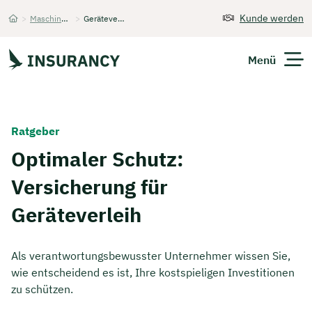
Kunde werden
>
Maschinenversicherung
>
Geräteverleih
Startseite
Menü
Versicherungen
Ratgeber
Unternehmen
Optimaler Schutz:
Versicherung für
Finanzen
Geräteverleih
Expats
Über Uns
Als verantwortungsbewusster Unternehmer wissen Sie,
wie entscheidend es ist, Ihre kostspieligen Investitionen
zu schützen.
Kontakt