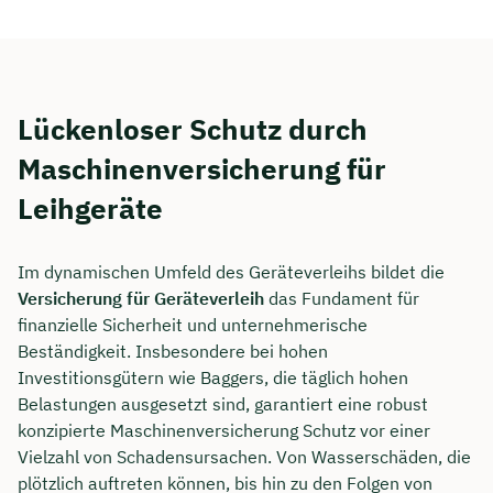
Dauer: ca. 30 Minuten
Kostenfrei & unverbindlich
Lückenloser Schutz durch
🗓️ Wählen Sie jetzt Ihren Wunschtermin:
Maschinenversicherung für
Leihgeräte
Meeting buchen
Im dynamischen Umfeld des Geräteverleihs bildet die
Versicherung für Geräteverleih
das Fundament für
finanzielle Sicherheit und unternehmerische
Beständigkeit. Insbesondere bei hohen
Investitionsgütern wie Baggers, die täglich hohen
Belastungen ausgesetzt sind, garantiert eine robust
konzipierte Maschinenversicherung Schutz vor einer
Vielzahl von Schadensursachen. Von Wasserschäden, die
plötzlich auftreten können, bis hin zu den Folgen von