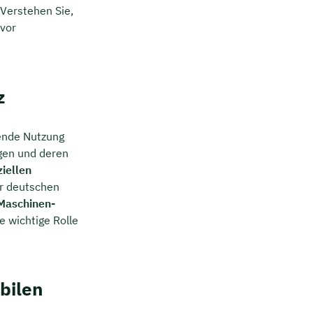
 Verstehen Sie,
 vor
z
hende Nutzung
gen und deren
iellen
r deutschen
Maschinen-
e wichtige Rolle
bilen