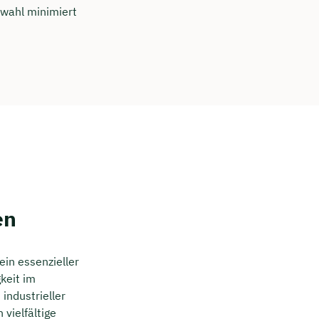
swahl minimiert
en
 ein essenzieller
gkeit im
industrieller
vielfältige