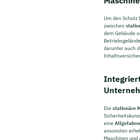
Maschin
Um den Schutz I
zwischen
statio
dem Gebäude od
Betriebsgelände
darunter auch d
Inhaltsversiche
Integrie
Unterne
Die
stationäre 
Sicherheitskonz
eine
Allgefahr
ansonsten erheb
Maschinen und 