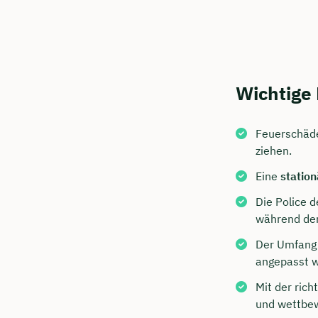
Wichtige
Feuerschäde
ziehen.
Eine
statio
Jetzt 
Die Police d
Beratu
während der 
Ubben 
Der Umfang 
angepasst 
Wir beraten
Mit der ric
Dauer: 
und wettbew