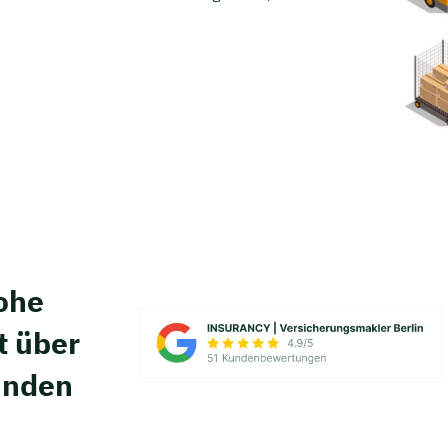
hohe
t über
unden