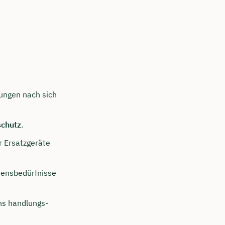
ungen nach sich
schutz
.
r Ersatzgeräte
mensbedürfnisse
ens handlungs-