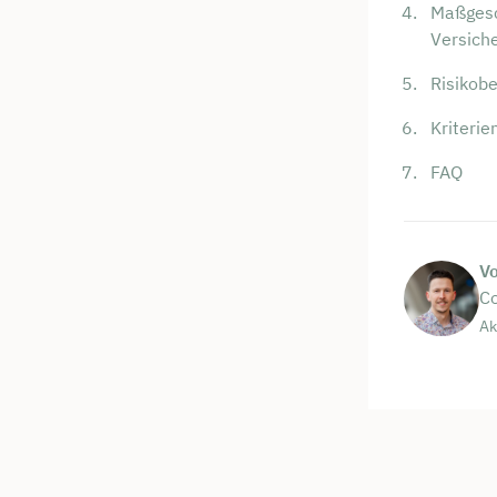
Maßgesch
Versich
Risikob
Kriterie
FAQ
V
Co
Ak