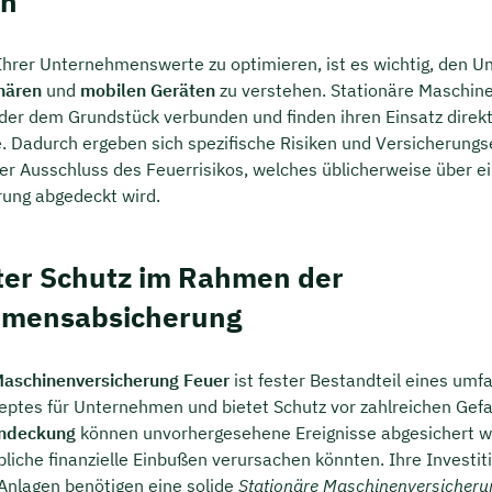
en
hrer Unternehmenswerte zu optimieren, ist es wichtig, den U
nären
und
mobilen Geräten
zu verstehen. Stationäre Maschine
er dem Grundstück verbunden und finden ihren Einsatz direk
. Dadurch ergeben sich spezifische Risiken und Versicherungs
er Ausschluss des Feuerrisikos, welches üblicherweise über e
rung abgedeckt wird.
rter Schutz im Rahmen der
hmensabsicherung
Maschinenversicherung Feuer
ist fester Bestandteil eines um
eptes für Unternehmen und bietet Schutz vor zahlreichen Gef
endeckung
können unvorhergesehene Ereignisse abgesichert w
liche finanzielle Einbußen verursachen könnten. Ihre Investit
Anlagen benötigen eine solide
Stationäre Maschinenversicheru