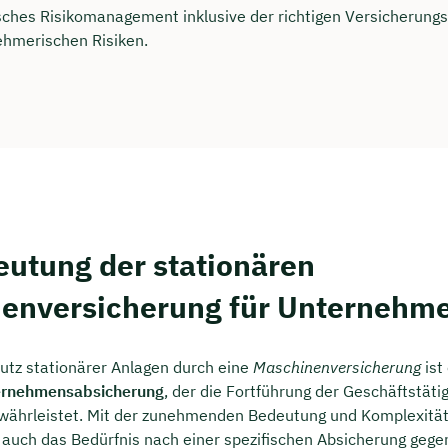
rei & unverbindlich
isches Risikomanagement inklusive der richtigen Versicherung
ehmerischen Risiken.
en Sie jetzt Ihren Wunschtermin:
ting buchen
eutung der stationären
enversicherung für Unternehm
hutz stationärer Anlagen durch eine
Maschinenversicherung
ist
ernehmensabsicherung
, der die Fortführung der Geschäftstäti
währleistet. Mit der zunehmenden Bedeutung und Komplexität 
auch das Bedürfnis nach einer spezifischen Absicherung gegen 