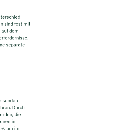
nterschied
n sind fest mit
t auf dem
erfordernisse,
ine separate
fassenden
ahren. Durch
erden, die
ionen in
ng
, um im