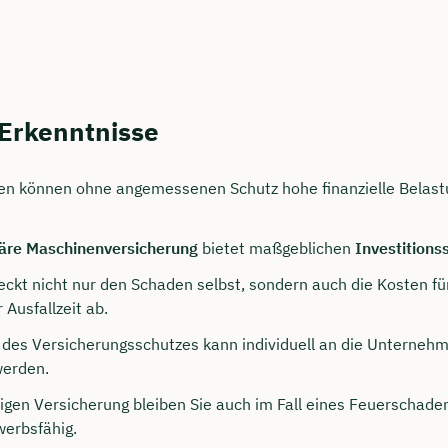
 Erkenntnisse
n können ohne angemessenen Schutz hohe finanzielle Belast
näre Maschinenversicherung
bietet maßgeblichen
Investitions
persönliches
eckt nicht nur den Schaden selbst, sondern auch die Kosten fü
ngsgespräch mit Jonas
Ausfallzeit ab.
sichern 🤝
des Versicherungsschutzes kann individuell an die Unterneh
werden.
 dich Montag bis Freitag von 8 bis 18 Uhr
htigen Versicherung bleiben Sie auch im Fall eines Feuerschad
ca. 30 Minuten
erbsfähig.