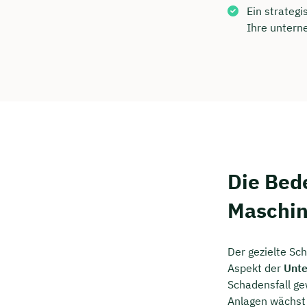
Kostenf
Ein strateg
Ihre untern
🗓️ Wähl
Mee
Die Bed
Maschin
Der gezielte Sc
Aspekt der
Unt
Schadensfall ge
Anlagen wächst 