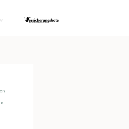
men
rer