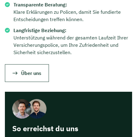
Transparente Beratung:
Dauer: ca. 30 Minuten
Klare Erklärungen zu Policen, damit Sie fundierte
Entscheidungen treffen können.
Kostenfrei & unverbindlich
Langfristige Beziehung:
Unterstützung während der gesamten Laufzeit Ihrer
🗓️ Wählen Sie jetzt Ihren Wunschtermin:
Versicherungspolice, um Ihre Zufriedenheit und
Sicherheit sicherzustellen.
Meeting buchen
Über uns
So erreichst du uns