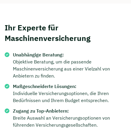
Ihr Experte für
Maschinenversicherung
Unabhängige Beratung:
Objektive Beratung, um die passende
Maschinenversicherung aus einer Vielzahl von
Anbietern zu finden.
Maßgeschneiderte Lösungen:
Jetzt persönliches
Individuelle Versicherungsoptionen, die Ihren
Bedürfnissen und Ihrem Budget entsprechen.
Beratungsgespräch mit Jonas
Ubben sichern 🤝
Zugang zu Top-Anbietern:
Breite Auswahl an Versicherungsoptionen von
Wir beraten dich Montag bis Freitag von 8 bis
führenden Versicherungsgesellschaften.
18 Uhr