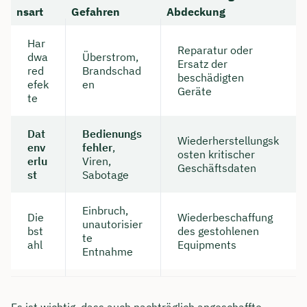
nsart
Gefahren
Abdeckung
Har
Reparatur oder
dwa
Überstrom,
Ersatz der
red
Brandschad
beschädigten
efek
en
Geräte
te
Dat
Bedienungs
Wiederherstellungsk
env
fehler
,
osten kritischer
erlu
Viren,
Geschäftsdaten
st
Sabotage
Einbruch,
Die
Wiederbeschaffung
unautorisier
bst
des gestohlenen
te
ahl
Equipments
Entnahme
Es ist wichtig, dass auch nachträglich angeschaffte