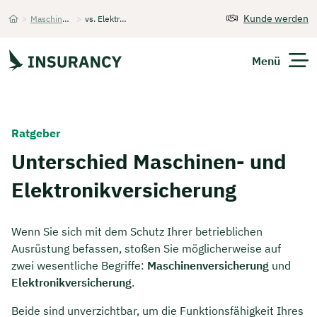
Kunde werden
>
Maschinenversicherung
>
vs. Elektronikversicherung
Startseite
Menü
Versicherungen
Ratgeber
Unternehmen
Unterschied Maschinen- und
Elektronikversicherung
Finanzen
Expats
Wenn Sie sich mit dem Schutz Ihrer betrieblichen
Ausrüstung befassen, stoßen Sie möglicherweise auf
Über Uns
zwei wesentliche Begriffe:
Maschinenversicherung
und
Elektronikversicherung
.
Kontakt
Beide sind unverzichtbar, um die Funktionsfähigkeit Ihres