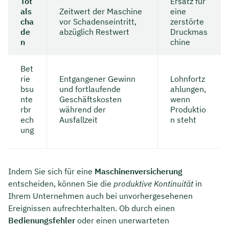
Tot
Ersatz für
als
Zeitwert der Maschine
eine
cha
vor Schadenseintritt,
zerstörte
de
abzüglich Restwert
Druckmas
n
chine
Bet
rie
Entgangener Gewinn
Lohnfortz
bsu
und fortlaufende
ahlungen,
nte
Geschäftskosten
wenn
rbr
während der
Produktio
ech
Ausfallzeit
n steht
ung
Indem Sie sich für eine
Maschinenversicherung
entscheiden, können Sie die
produktive Kontinuität
in
Ihrem Unternehmen auch bei unvorhergesehenen
Ereignissen aufrechterhalten. Ob durch einen
Bedienungsfehler
oder einen unerwarteten