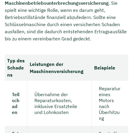
Maschinenbetriebsunterbrechungsversicherung
. Sie
spielt eine wichtige Rolle, wenn es darum geht,
Betriebsstillstände finanziell abzufedern. Sollte eine
Schlüsselmaschine durch einen versicherten Schaden
ausfallen, sind die dadurch entstehenden Ertragsausfälle
bis zu einem vereinbarten Grad gedeckt.
Typ des
Leistungen der
Schade
Beispiele
Maschinenversicherung
ns
Reparatur
Teil
Übernahme der
eines
sch
Reparaturkosten,
Motors
ad
inklusive Ersatzteile
nach
en
und Lohnkosten
Überhitzu
ng