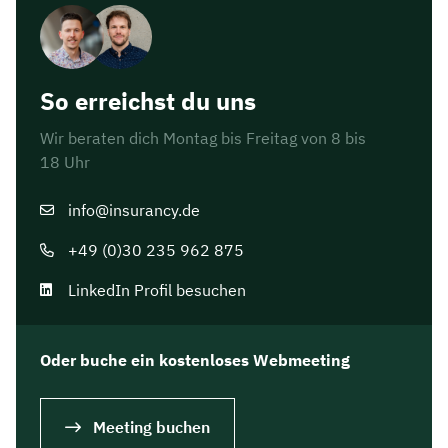
Dauer: ca. 30 Minuten
Kostenfrei & unverbindlich
So erreichst du uns
Wir beraten dich Montag bis Freitag von 8 bis
🗓️ Wählen Sie jetzt Ihren Wunschtermin:
18 Uhr
info@insurancy.de
Meeting buchen
+49 (0)30 235 962 875
LinkedIn Profil besuchen
Oder buche ein kostenloses Webmeeting
Meeting buchen