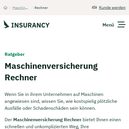
Kunde werden
>
Maschinenversicherung
>
Rechner
Startseite
Menü
Versicherungen
Ratgeber
Unternehmen
Maschinenversicherung
Rechner
Finanzen
Expats
Wenn Sie in ihrem Unternehmen auf Maschinen
angewiesen sind, wissen Sie, wie kostspielig plötzliche
Über Uns
Ausfälle oder Schadenschäden sein können.
Der
Maschinenversicherung Rechner
bietet Ihnen einen
Kontakt
schnellen und unkomplizierten Weg, Ihre