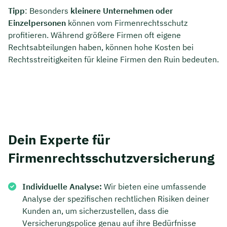
Tipp
: Besonders
kleinere Unternehmen oder
Dauer: ca. 30 Minuten
Einzelpersonen
können vom Firmenrechtsschutz
profitieren. Während größere Firmen oft eigene
Kostenfrei & unverbindlich
Rechtsabteilungen haben, können hohe Kosten bei
Rechtsstreitigkeiten für kleine Firmen den Ruin bedeuten.
🗓️ Wählen Sie jetzt Ihren Wunschtermin:
Meeting buchen
Dein Experte für
Firmenrechtsschutzversicherung
Individuelle Analyse:
Wir bieten eine umfassende
Analyse der spezifischen rechtlichen Risiken deiner
Kunden an, um sicherzustellen, dass die
Versicherungspolice genau auf ihre Bedürfnisse