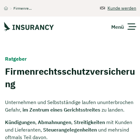
Kunde werden
>
Firmenrechtsschutzversicherung
Startseite
Menü
Versicherungen
Ratgeber
Unternehmen
Firmenrechtsschutzversicheru
ng
Finanzen
Expats
Unternehmen und Selbstständige laufen ununterbrochen
Gefahr,
im Zentrum eines Gerichtsstreites
zu landen.
Über Uns
Kündigungen
,
Abmahnungen
,
Streitigkeiten
mit Kunden
und Lieferanten,
Steuerangelegenheiten
und mehrsind
Kontakt
oftmals Teil davon.