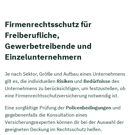
Firmenrechtsschutz für
Freiberufliche,
Gewerbetreibende und
Einzelunternehmern
Je nach Sektor, Größe und Aufbau eines Unternehmens
gilt es, die individuellen
Risiken
und
Bedürfnisse
des
Unternehmens zu berücksichtigen, um festzustellen, ob
Jetzt persönliches
eine Firmenrechtsschutzversicherung notwendig ist.
Beratungsgespräch mit
Eine sorgfältige Prüfung der
Policenbedingungen
und
Tobias Niendieck sichern 🤝
gegebenenfalls die Konsultation eines
Versicherungsexperten können dir bei der Auswahl der
Wir beraten dich Montag bis Freitag von 8 bis
geeigneten Deckung im Rechtsschutz helfen.
18 Uhr